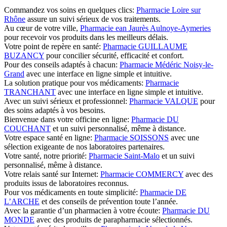
Commandez vos soins en quelques clics:
Pharmacie Loire sur
Rhône
assure un suivi sérieux de vos traitements.
Au cœur de votre ville,
Pharmacie ean Jaurès Aulnoye-Aymeries
pour recevoir vos produits dans les meilleurs délais.
Votre point de repère en santé:
Pharmacie GUILLAUME
BUZANCY
pour concilier sécurité, efficacité et confort.
Pour des conseils adaptés à chacun:
Pharmacie Médéric Noisy-le-
Grand
avec une interface en ligne simple et intuitive.
La solution pratique pour vos médicaments:
Pharmacie
TRANCHANT
avec une interface en ligne simple et intuitive.
Avec un suivi sérieux et professionnel:
Pharmacie VALQUE
pour
des soins adaptés à vos besoins.
Bienvenue dans votre officine en ligne:
Pharmacie DU
COUCHANT
et un suivi personnalisé, même à distance.
Votre espace santé en ligne:
Pharmacie SOISSONS
avec une
sélection exigeante de nos laboratoires partenaires.
Votre santé, notre priorité:
Pharmacie Saint-Malo
et un suivi
personnalisé, même à distance.
Votre relais santé sur Internet:
Pharmacie COMMERCY
avec des
produits issus de laboratoires reconnus.
Pour vos médicaments en toute simplicité:
Pharmacie DE
L’ARCHE
et des conseils de prévention toute l’année.
Avec la garantie d’un pharmacien à votre écoute:
Pharmacie DU
MONDE
avec des produits de parapharmacie sélectionnés.