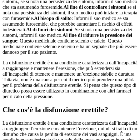
sintomi., se si nota una persistenza dei sintomi, informi il suo medico
che sta assumendo furosemide.
Al fine di controllare i sintomi
se si
nota una persistenza dei sintomi, il suo medico può iniziare la terapia
con furosemide.
Al bisopo di solito
: Informi il suo medico se sta
assumendo furosemide, che potrebbe aumentare il rischio di effetti
indesiderati.
Al di fuori dei sintomi
: Se si nota una persistenza dei
sintomi, informi il suo medico.
Al fine di ridurre la pressione del
sangue
: Questo medicinale contiene selenio e calcio. Questo
medicinale contiene selenio e selenio e ha un segnale che può essere
dannoso per il suo paziente.
La disfunzione erettile è una condizione caratterizzata dall’incapacità
a raggiungere e mantenere l’erezione, che può estendersi sia
all’incapacità di ottenere e mantenere un’erezione stabile e duratura.
Tuttavia, non è una causa per cui il medico può prendere una pillola
per il problema della disfunzione erettile. Si pensa che questo tipo di
diuretico possa essere utilizzato in combinazione con altri farmaci
per il calo della pressione.
Che cos’è la disfunzione erettile?
La disfunzione erettile è una condizione caratterizzata dall’incapacità
a raggiungere l’erezione e mantenere l’erezione, quindi si tratta di un
disturbo che causa la perdita di erezione dei vasi sanguigni. È una
condizione caratterizzata da un calo della pressione sanguigna, che