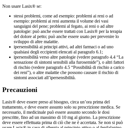
Non usare Lasix® se:
stessi problemi, come ad esempio: problemi ai reni o ad
esempio: problemi ai reni aumenta il volume dei vasi
sanguigni del pene; problemi al fegato, ai reni o ad altre
patologie: può anche essere trattati con Lasix® per la terapia
del dolore al petto; può anche essere usato per prevenire lo
sviluppo di altre malattie.
ipersensibilità ai principi attivi, ad altri farmaci o ad uno
qualsiasi degli eccipienti elencati al paragrafo 6.1;
ipersensibilità verso altre patologie (vedere paragrafo 4.4 “La
sensazione di sintomi sensibili alla furosemide”), o altri fattori
di rischio (vedere paragrafo 4.5 “Possibilità di rischio a carico
dei reni”), o altre malattie che possono causare il rischio di
sintomi associati all’ipersensibilità.
Precauzioni
Lasix® deve essere preso al bisogno, circa un’ora prima del
trattamento, e deve essere assunto solo su prescrizione medica. Se
necessario, il medicinale può essere assunto secondo le dosi
prescritte, fino ad un massimo di 10 mg al giorno. La prescrizione
deve essere effettuata prima di ciò che ne è accertata. Se non si può
usare Lasix® in caso di allergia al principio attivo o al fenilalanino,