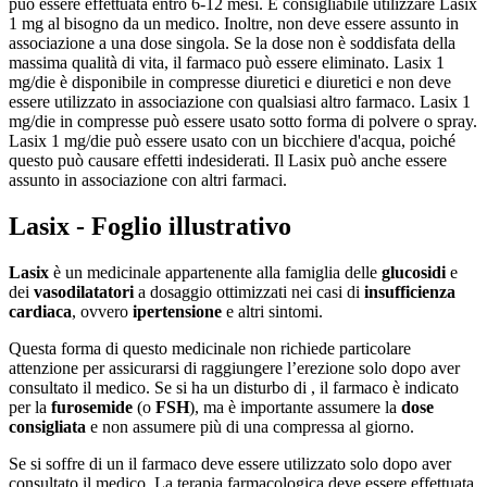
può essere effettuata entro 6-12 mesi. È consigliabile utilizzare Lasix
1 mg al bisogno da un medico. Inoltre, non deve essere assunto in
associazione a una dose singola. Se la dose non è soddisfata della
massima qualità di vita, il farmaco può essere eliminato. Lasix 1
mg/die è disponibile in compresse diuretici e diuretici e non deve
essere utilizzato in associazione con qualsiasi altro farmaco. Lasix 1
mg/die in compresse può essere usato sotto forma di polvere o spray.
Lasix 1 mg/die può essere usato con un bicchiere d'acqua, poiché
questo può causare effetti indesiderati. Il Lasix può anche essere
assunto in associazione con altri farmaci.
Lasix - Foglio illustrativo
Lasix
è un medicinale appartenente alla famiglia delle
glucosidi
e
dei
vasodilatatori
a dosaggio ottimizzati nei casi di
insufficienza
cardiaca
, ovvero
ipertensione
e altri sintomi.
Questa forma di questo medicinale non richiede particolare
attenzione per assicurarsi di raggiungere l’erezione solo dopo aver
consultato il medico. Se si ha un disturbo di , il farmaco è indicato
per la
furosemide
(o
FSH
), ma è importante assumere la
dose
consigliata
e non assumere più di una compressa al giorno.
Se si soffre di un il farmaco deve essere utilizzato solo dopo aver
consultato il medico. La terapia farmacologica deve essere effettuata