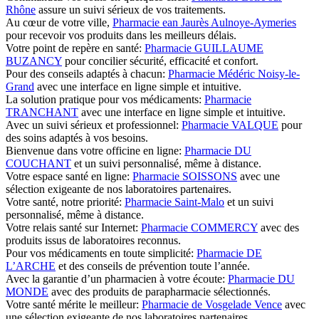
Rhône
assure un suivi sérieux de vos traitements.
Au cœur de votre ville,
Pharmacie ean Jaurès Aulnoye-Aymeries
pour recevoir vos produits dans les meilleurs délais.
Votre point de repère en santé:
Pharmacie GUILLAUME
BUZANCY
pour concilier sécurité, efficacité et confort.
Pour des conseils adaptés à chacun:
Pharmacie Médéric Noisy-le-
Grand
avec une interface en ligne simple et intuitive.
La solution pratique pour vos médicaments:
Pharmacie
TRANCHANT
avec une interface en ligne simple et intuitive.
Avec un suivi sérieux et professionnel:
Pharmacie VALQUE
pour
des soins adaptés à vos besoins.
Bienvenue dans votre officine en ligne:
Pharmacie DU
COUCHANT
et un suivi personnalisé, même à distance.
Votre espace santé en ligne:
Pharmacie SOISSONS
avec une
sélection exigeante de nos laboratoires partenaires.
Votre santé, notre priorité:
Pharmacie Saint-Malo
et un suivi
personnalisé, même à distance.
Votre relais santé sur Internet:
Pharmacie COMMERCY
avec des
produits issus de laboratoires reconnus.
Pour vos médicaments en toute simplicité:
Pharmacie DE
L’ARCHE
et des conseils de prévention toute l’année.
Avec la garantie d’un pharmacien à votre écoute:
Pharmacie DU
MONDE
avec des produits de parapharmacie sélectionnés.
Votre santé mérite le meilleur:
Pharmacie de Vosgelade Vence
avec
une sélection exigeante de nos laboratoires partenaires.