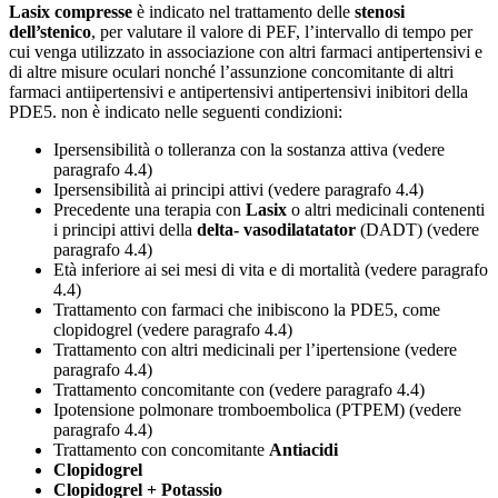
Lasix compresse
è indicato nel trattamento delle
stenosi
dell’stenico
, per valutare il valore di PEF, l’intervallo di tempo per
cui venga utilizzato in associazione con altri farmaci antipertensivi e
di altre misure oculari nonché l’assunzione concomitante di altri
farmaci antiipertensivi e antipertensivi antipertensivi inibitori della
PDE5. non è indicato nelle seguenti condizioni:
Ipersensibilità o tolleranza con la sostanza attiva (vedere
paragrafo 4.4)
Ipersensibilità ai principi attivi (vedere paragrafo 4.4)
Precedente una terapia con
Lasix
o altri medicinali contenenti
i principi attivi della
delta-
vasodilatatator
(DADT) (vedere
paragrafo 4.4)
Età inferiore ai sei mesi di vita e di mortalità (vedere paragrafo
4.4)
Trattamento con farmaci che inibiscono la PDE5, come
clopidogrel (vedere paragrafo 4.4)
Trattamento con altri medicinali per l’ipertensione (vedere
paragrafo 4.4)
Trattamento concomitante con (vedere paragrafo 4.4)
Ipotensione polmonare tromboembolica (PTPEM) (vedere
paragrafo 4.4)
Trattamento con concomitante
Antiacidi
Clopidogrel
Clopidogrel + Potassio