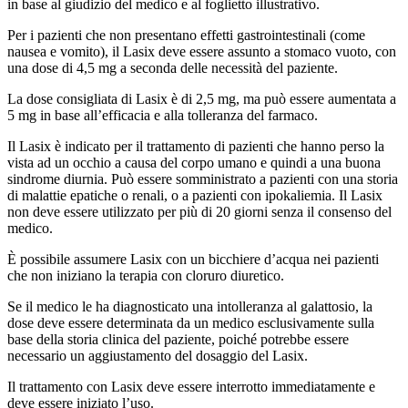
in base al giudizio del medico e al foglietto illustrativo.
Per i pazienti che non presentano effetti gastrointestinali (come
nausea e vomito), il Lasix deve essere assunto a stomaco vuoto, con
una dose di 4,5 mg a seconda delle necessità del paziente.
La dose consigliata di Lasix è di 2,5 mg, ma può essere aumentata a
5 mg in base all’efficacia e alla tolleranza del farmaco.
Il Lasix è indicato per il trattamento di pazienti che hanno perso la
vista ad un occhio a causa del corpo umano e quindi a una buona
sindrome diurnia. Può essere somministrato a pazienti con una storia
di malattie epatiche o renali, o a pazienti con ipokaliemia. Il Lasix
non deve essere utilizzato per più di 20 giorni senza il consenso del
medico.
È possibile assumere Lasix con un bicchiere d’acqua nei pazienti
che non iniziano la terapia con cloruro diuretico.
Se il medico le ha diagnosticato una intolleranza al galattosio, la
dose deve essere determinata da un medico esclusivamente sulla
base della storia clinica del paziente, poiché potrebbe essere
necessario un aggiustamento del dosaggio del Lasix.
Il trattamento con Lasix deve essere interrotto immediatamente e
deve essere iniziato l’uso.