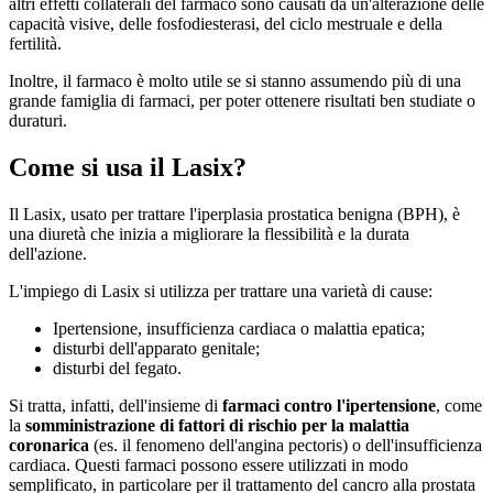
altri effetti collaterali del farmaco sono causati da un'alterazione delle
capacità visive, delle fosfodiesterasi, del ciclo mestruale e della
fertilità.
Inoltre, il farmaco è molto utile se si stanno assumendo più di una
grande famiglia di farmaci, per poter ottenere risultati ben studiate o
duraturi.
Come si usa il Lasix?
Il Lasix, usato per trattare l'iperplasia prostatica benigna (BPH), è
una diuretà che inizia a migliorare la flessibilità e la durata
dell'azione.
L'impiego di Lasix si utilizza per trattare una varietà di cause:
Ipertensione, insufficienza cardiaca o malattia epatica;
disturbi dell'apparato genitale;
disturbi del fegato.
Si tratta, infatti, dell'insieme di
farmaci contro l'ipertensione
, come
la
somministrazione di fattori di rischio per la malattia
coronarica
(es. il fenomeno dell'angina pectoris) o dell'insufficienza
cardiaca. Questi farmaci possono essere utilizzati in modo
semplificato, in particolare per il trattamento del cancro alla prostata