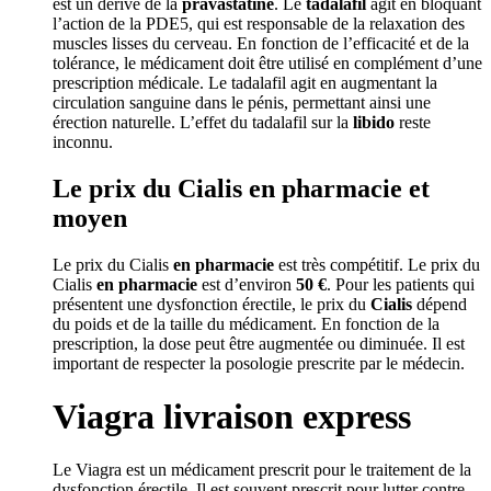
est un dérivé de la
pravastatine
. Le
tadalafil
agit en bloquant
l’action de la PDE5, qui est responsable de la relaxation des
muscles lisses du cerveau. En fonction de l’efficacité et de la
tolérance, le médicament doit être utilisé en complément d’une
prescription médicale. Le tadalafil agit en augmentant la
circulation sanguine dans le pénis, permettant ainsi une
érection naturelle. L’effet du tadalafil sur la
libido
reste
inconnu.
Le prix du Cialis en pharmacie et
moyen
Le prix du Cialis
en pharmacie
est très compétitif. Le prix du
Cialis
en pharmacie
est d’environ
50 €
. Pour les patients qui
présentent une dysfonction érectile, le prix du
Cialis
dépend
du poids et de la taille du médicament. En fonction de la
prescription, la dose peut être augmentée ou diminuée. Il est
important de respecter la posologie prescrite par le médecin.
Viagra livraison express
Le Viagra est un médicament prescrit pour le traitement de la
dysfonction érectile. Il est souvent prescrit pour lutter contre