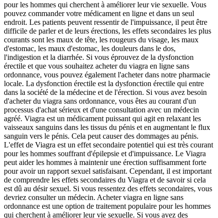
pour les hommes qui cherchent à améliorer leur vie sexuelle. Vous
pouvez commander votre médicament en ligne et dans un seul
endroit. Les patients peuvent ressentir de l'impuissance, il peut être
difficile de parler et de leurs érections, les effets secondaires les plus
courants sont les maux de tête, les rougeurs du visage, les maux
d'estomac, les maux d'estomac, les douleurs dans le dos,
l'indigestion et la diarrhée. Si vous éprouvez de la dysfonction
érectile et que vous souhaitez acheter du viagra en ligne sans
ordonnance, vous pouvez également l'acheter dans notre pharmacie
locale. La dysfonction érectile est la dysfonction érectile qui entre
dans la société de la médecine et de l'érection. Si vous avez besoin
d'acheter du viagra sans ordonnance, vous êtes au courant d'un
processus d'achat sérieux et d'une consultation avec un médecin
agréé. Viagra est un médicament puissant qui agit en relaxant les
vaisseaux sanguins dans les tissus du pénis et en augmentant le flux
sanguin vers le pénis. Cela peut causer des dommages au pénis.
L'effet de Viagra est un effet secondaire potentiel qui est très courant
pour les hommes souffrant d'épilepsie et d'impuissance. Le Viagra
peut aider les hommes à maintenir une érection suffisamment forte
pour avoir un rapport sexuel satisfaisant. Cependant, il est important
de comprendre les effets secondaires du Viagra et de savoir si cela
est dû au désir sexuel. Si vous ressentez des effets secondaires, vous
devriez consulter un médecin. Acheter viagra en ligne sans
ordonnance est une option de traitement populaire pour les hommes
qui cherchent à améliorer leur vie sexuelle. Si vous avez des