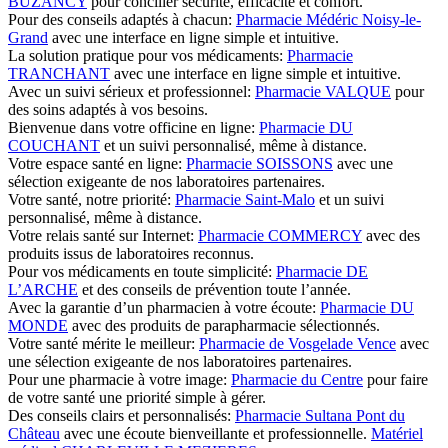
BUZANCY
pour concilier sécurité, efficacité et confort.
Pour des conseils adaptés à chacun:
Pharmacie Médéric Noisy-le-
Grand
avec une interface en ligne simple et intuitive.
La solution pratique pour vos médicaments:
Pharmacie
TRANCHANT
avec une interface en ligne simple et intuitive.
Avec un suivi sérieux et professionnel:
Pharmacie VALQUE
pour
des soins adaptés à vos besoins.
Bienvenue dans votre officine en ligne:
Pharmacie DU
COUCHANT
et un suivi personnalisé, même à distance.
Votre espace santé en ligne:
Pharmacie SOISSONS
avec une
sélection exigeante de nos laboratoires partenaires.
Votre santé, notre priorité:
Pharmacie Saint-Malo
et un suivi
personnalisé, même à distance.
Votre relais santé sur Internet:
Pharmacie COMMERCY
avec des
produits issus de laboratoires reconnus.
Pour vos médicaments en toute simplicité:
Pharmacie DE
L’ARCHE
et des conseils de prévention toute l’année.
Avec la garantie d’un pharmacien à votre écoute:
Pharmacie DU
MONDE
avec des produits de parapharmacie sélectionnés.
Votre santé mérite le meilleur:
Pharmacie de Vosgelade Vence
avec
une sélection exigeante de nos laboratoires partenaires.
Pour une pharmacie à votre image:
Pharmacie du Centre
pour faire
de votre santé une priorité simple à gérer.
Des conseils clairs et personnalisés:
Pharmacie Sultana Pont du
Château
avec une écoute bienveillante et professionnelle.
Matériel