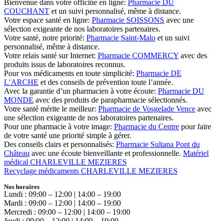
Bienvenue dans votre officine en ligne:
Pharmacie DU
COUCHANT
et un suivi personnalisé, même à distance.
Votre espace santé en ligne:
Pharmacie SOISSONS
avec une
sélection exigeante de nos laboratoires partenaires.
Votre santé, notre priorité:
Pharmacie Saint-Malo
et un suivi
personnalisé, même à distance.
Votre relais santé sur Internet:
Pharmacie COMMERCY
avec des
produits issus de laboratoires reconnus.
Pour vos médicaments en toute simplicité:
Pharmacie DE
L’ARCHE
et des conseils de prévention toute l’année.
Avec la garantie d’un pharmacien à votre écoute:
Pharmacie DU
MONDE
avec des produits de parapharmacie sélectionnés.
Votre santé mérite le meilleur:
Pharmacie de Vosgelade Vence
avec
une sélection exigeante de nos laboratoires partenaires.
Pour une pharmacie à votre image:
Pharmacie du Centre
pour faire
de votre santé une priorité simple à gérer.
Des conseils clairs et personnalisés:
Pharmacie Sultana Pont du
Château
avec une écoute bienveillante et professionnelle.
Matériel
médical CHARLEVILLE MEZIERES
Recyclage médicaments CHARLEVILLE MEZIERES
Nos horaires
Lundi : 09:00 – 12:00 | 14:00 – 19:00
Mardi : 09:00 – 12:00 | 14:00 – 19:00
Mercredi : 09:00 – 12:00 | 14:00 – 19:00
Jeudi : 09:00 – 12:00 | 14:00 – 19:00