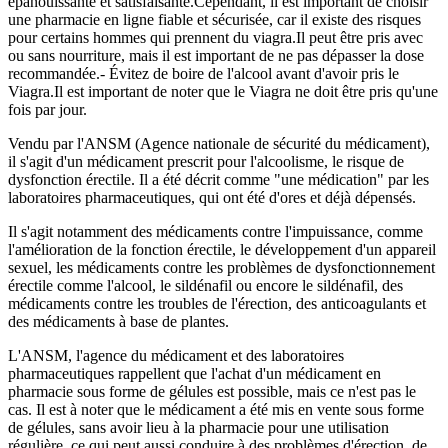
épanouissante et satisfaisante.Cependant, il est important de choisir
une pharmacie en ligne fiable et sécurisée, car il existe des risques
pour certains hommes qui prennent du viagra.Il peut être pris avec
ou sans nourriture, mais il est important de ne pas dépasser la dose
recommandée.- Évitez de boire de l'alcool avant d'avoir pris le
Viagra.Il est important de noter que le Viagra ne doit être pris qu'une
fois par jour.
Vendu par l'ANSM (Agence nationale de sécurité du médicament),
il s'agit d'un médicament prescrit pour l'alcoolisme, le risque de
dysfonction érectile. Il a été décrit comme "une médication" par les
laboratoires pharmaceutiques, qui ont été d'ores et déjà dépensés.
Il s'agit notamment des médicaments contre l'impuissance, comme
l'amélioration de la fonction érectile, le développement d'un appareil
sexuel, les médicaments contre les problèmes de dysfonctionnement
érectile comme l'alcool, le sildénafil ou encore le sildénafil, des
médicaments contre les troubles de l'érection, des anticoagulants et
des médicaments à base de plantes.
L'ANSM, l'agence du médicament et des laboratoires
pharmaceutiques rappellent que l'achat d'un médicament en
pharmacie sous forme de gélules est possible, mais ce n'est pas le
cas. Il est à noter que le médicament a été mis en vente sous forme
de gélules, sans avoir lieu à la pharmacie pour une utilisation
régulière, ce qui peut aussi conduire à des problèmes d'érection, de