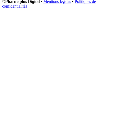
©
Pharmaplus Digital •
Mentions légales
•
Politiques de
confidentialités