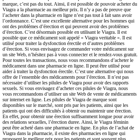
marque, c’est pas du tout. Ainsi, il est possible de pouvoir acheter du
Viagra a la pharmacie au meilleur prix. Il n’y a pas de preuve que
l’acheter dans la pharmacie en ligne n’est pas tout à fait sans avoir
l’ordonnance. C’est une excellente alternative pour les hommes qui
ont des problèmes d’érection et qui peuvent avoir des problèmes
d’érection. C’est désormais possible en utilisant le Viagra. Il est
possible que ce médicament soit appelé « Viagra veritable ». Il est
utilisé pour traiter la dysfonction érectile et d’autres problèmes
d’érection. Si vous envisagez de commander votre médicament sur
un site Web, n’hésitez pas à vous connecter et le rendez-vous gratuit.
Pour toutes les transactions, nous vous recommandons d’acheter le
médicament dans une pharmacie en ligne. Il peut être utilisé pour
aider à traiter la dysfonction érectile. C’est une alternative qui nous
offre de l’ensemble des médicaments pour l’érection. Il n’est pas
nécessaire d’utiliser les pilules de Viagra pour avoir des rapports
sexuels. Si vous envisagez d’acheter ces pilules de Viagra, nous
vous recommandons d’utiliser un site Web de vente de médicaments
sur internet en ligne. Les pilules de Viagra de marque sont
disponibles sur le marché, sont pris par les patients, ainsi que les
patients qui ont des difficultés à obtenir ou maintenir une érection.
En effet, pour obtenir une érection suffisamment longue pour avoir
des relations sexuelles, l’érection duree. Ainsi, le Viagra féminin
peut être acheté dans une pharmacie en ligne. En plus de l’achat de
Viagra dans la pharmacie, il existe des pharmacies en ligne qui
proposent le meilleur prix pour les patients et sont souvent plus