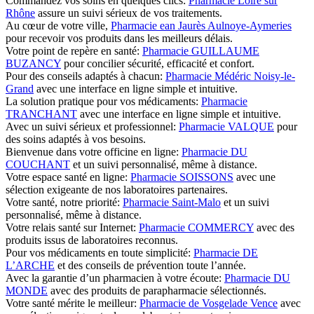
Commandez vos soins en quelques clics:
Pharmacie Loire sur
Rhône
assure un suivi sérieux de vos traitements.
Au cœur de votre ville,
Pharmacie ean Jaurès Aulnoye-Aymeries
pour recevoir vos produits dans les meilleurs délais.
Votre point de repère en santé:
Pharmacie GUILLAUME
BUZANCY
pour concilier sécurité, efficacité et confort.
Pour des conseils adaptés à chacun:
Pharmacie Médéric Noisy-le-
Grand
avec une interface en ligne simple et intuitive.
La solution pratique pour vos médicaments:
Pharmacie
TRANCHANT
avec une interface en ligne simple et intuitive.
Avec un suivi sérieux et professionnel:
Pharmacie VALQUE
pour
des soins adaptés à vos besoins.
Bienvenue dans votre officine en ligne:
Pharmacie DU
COUCHANT
et un suivi personnalisé, même à distance.
Votre espace santé en ligne:
Pharmacie SOISSONS
avec une
sélection exigeante de nos laboratoires partenaires.
Votre santé, notre priorité:
Pharmacie Saint-Malo
et un suivi
personnalisé, même à distance.
Votre relais santé sur Internet:
Pharmacie COMMERCY
avec des
produits issus de laboratoires reconnus.
Pour vos médicaments en toute simplicité:
Pharmacie DE
L’ARCHE
et des conseils de prévention toute l’année.
Avec la garantie d’un pharmacien à votre écoute:
Pharmacie DU
MONDE
avec des produits de parapharmacie sélectionnés.
Votre santé mérite le meilleur:
Pharmacie de Vosgelade Vence
avec