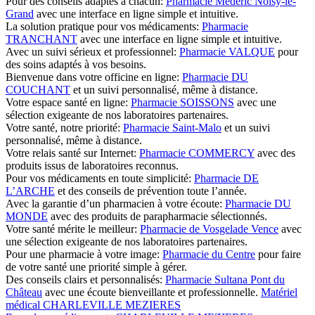
Pour des conseils adaptés à chacun:
Pharmacie Médéric Noisy-le-
Grand
avec une interface en ligne simple et intuitive.
La solution pratique pour vos médicaments:
Pharmacie
TRANCHANT
avec une interface en ligne simple et intuitive.
Avec un suivi sérieux et professionnel:
Pharmacie VALQUE
pour
des soins adaptés à vos besoins.
Bienvenue dans votre officine en ligne:
Pharmacie DU
COUCHANT
et un suivi personnalisé, même à distance.
Votre espace santé en ligne:
Pharmacie SOISSONS
avec une
sélection exigeante de nos laboratoires partenaires.
Votre santé, notre priorité:
Pharmacie Saint-Malo
et un suivi
personnalisé, même à distance.
Votre relais santé sur Internet:
Pharmacie COMMERCY
avec des
produits issus de laboratoires reconnus.
Pour vos médicaments en toute simplicité:
Pharmacie DE
L’ARCHE
et des conseils de prévention toute l’année.
Avec la garantie d’un pharmacien à votre écoute:
Pharmacie DU
MONDE
avec des produits de parapharmacie sélectionnés.
Votre santé mérite le meilleur:
Pharmacie de Vosgelade Vence
avec
une sélection exigeante de nos laboratoires partenaires.
Pour une pharmacie à votre image:
Pharmacie du Centre
pour faire
de votre santé une priorité simple à gérer.
Des conseils clairs et personnalisés:
Pharmacie Sultana Pont du
Château
avec une écoute bienveillante et professionnelle.
Matériel
médical CHARLEVILLE MEZIERES