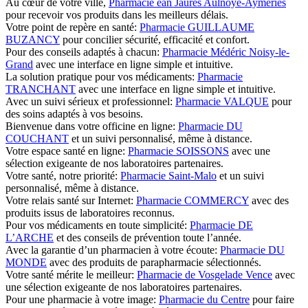
Au cœur de votre ville,
Pharmacie ean Jaurès Aulnoye-Aymeries
pour recevoir vos produits dans les meilleurs délais.
Votre point de repère en santé:
Pharmacie GUILLAUME
BUZANCY
pour concilier sécurité, efficacité et confort.
Pour des conseils adaptés à chacun:
Pharmacie Médéric Noisy-le-
Grand
avec une interface en ligne simple et intuitive.
La solution pratique pour vos médicaments:
Pharmacie
TRANCHANT
avec une interface en ligne simple et intuitive.
Avec un suivi sérieux et professionnel:
Pharmacie VALQUE
pour
des soins adaptés à vos besoins.
Bienvenue dans votre officine en ligne:
Pharmacie DU
COUCHANT
et un suivi personnalisé, même à distance.
Votre espace santé en ligne:
Pharmacie SOISSONS
avec une
sélection exigeante de nos laboratoires partenaires.
Votre santé, notre priorité:
Pharmacie Saint-Malo
et un suivi
personnalisé, même à distance.
Votre relais santé sur Internet:
Pharmacie COMMERCY
avec des
produits issus de laboratoires reconnus.
Pour vos médicaments en toute simplicité:
Pharmacie DE
L’ARCHE
et des conseils de prévention toute l’année.
Avec la garantie d’un pharmacien à votre écoute:
Pharmacie DU
MONDE
avec des produits de parapharmacie sélectionnés.
Votre santé mérite le meilleur:
Pharmacie de Vosgelade Vence
avec
une sélection exigeante de nos laboratoires partenaires.
Pour une pharmacie à votre image:
Pharmacie du Centre
pour faire