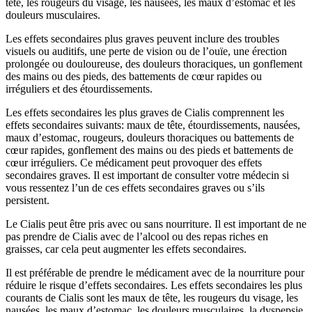
tête, les rougeurs du visage, les nausées, les maux d’estomac et les
douleurs musculaires.
Les effets secondaires plus graves peuvent inclure des troubles
visuels ou auditifs, une perte de vision ou de l’ouïe, une érection
prolongée ou douloureuse, des douleurs thoraciques, un gonflement
des mains ou des pieds, des battements de cœur rapides ou
irréguliers et des étourdissements.
Les effets secondaires les plus graves de Cialis comprennent les
effets secondaires suivants: maux de tête, étourdissements, nausées,
maux d’estomac, rougeurs, douleurs thoraciques ou battements de
cœur rapides, gonflement des mains ou des pieds et battements de
cœur irréguliers. Ce médicament peut provoquer des effets
secondaires graves. Il est important de consulter votre médecin si
vous ressentez l’un de ces effets secondaires graves ou s’ils
persistent.
Le Cialis peut être pris avec ou sans nourriture. Il est important de ne
pas prendre de Cialis avec de l’alcool ou des repas riches en
graisses, car cela peut augmenter les effets secondaires.
Il est préférable de prendre le médicament avec de la nourriture pour
réduire le risque d’effets secondaires. Les effets secondaires les plus
courants de Cialis sont les maux de tête, les rougeurs du visage, les
nausées, les maux d’estomac, les douleurs musculaires, la dyspepsie,