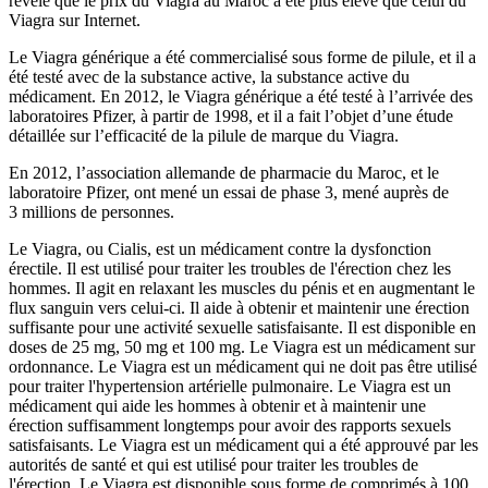
révélé que le prix du Viagra au Maroc a été plus élevé que celui du
Viagra sur Internet.
Le Viagra générique a été commercialisé sous forme de pilule, et il a
été testé avec de la substance active, la substance active du
médicament. En 2012, le Viagra générique a été testé à l’arrivée des
laboratoires Pfizer, à partir de 1998, et il a fait l’objet d’une étude
détaillée sur l’efficacité de la pilule de marque du Viagra.
En 2012, l’association allemande de pharmacie du Maroc, et le
laboratoire Pfizer, ont mené un essai de phase 3, mené auprès de
3 millions de personnes.
Le Viagra, ou Cialis, est un médicament contre la dysfonction
érectile. Il est utilisé pour traiter les troubles de l'érection chez les
hommes. Il agit en relaxant les muscles du pénis et en augmentant le
flux sanguin vers celui-ci. Il aide à obtenir et maintenir une érection
suffisante pour une activité sexuelle satisfaisante. Il est disponible en
doses de 25 mg, 50 mg et 100 mg. Le Viagra est un médicament sur
ordonnance. Le Viagra est un médicament qui ne doit pas être utilisé
pour traiter l'hypertension artérielle pulmonaire. Le Viagra est un
médicament qui aide les hommes à obtenir et à maintenir une
érection suffisamment longtemps pour avoir des rapports sexuels
satisfaisants. Le Viagra est un médicament qui a été approuvé par les
autorités de santé et qui est utilisé pour traiter les troubles de
l'érection. Le Viagra est disponible sous forme de comprimés à 100