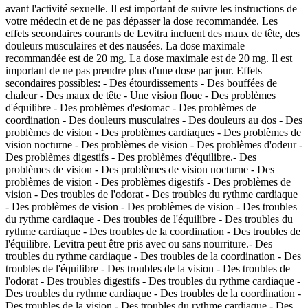
avant l'activité sexuelle. Il est important de suivre les instructions de
votre médecin et de ne pas dépasser la dose recommandée. Les
effets secondaires courants de Levitra incluent des maux de tête, des
douleurs musculaires et des nausées. La dose maximale
recommandée est de 20 mg. La dose maximale est de 20 mg. Il est
important de ne pas prendre plus d'une dose par jour. Effets
secondaires possibles: - Des étourdissements - Des bouffées de
chaleur - Des maux de tête - Une vision floue - Des problèmes
d'équilibre - Des problèmes d'estomac - Des problèmes de
coordination - Des douleurs musculaires - Des douleurs au dos - Des
problèmes de vision - Des problèmes cardiaques - Des problèmes de
vision nocturne - Des problèmes de vision - Des problèmes d'odeur -
Des problèmes digestifs - Des problèmes d'équilibre.- Des
problèmes de vision - Des problèmes de vision nocturne - Des
problèmes de vision - Des problèmes digestifs - Des problèmes de
vision - Des troubles de l'odorat - Des troubles du rythme cardiaque
- Des problèmes de vision - Des problèmes de vision - Des troubles
du rythme cardiaque - Des troubles de l'équilibre - Des troubles du
rythme cardiaque - Des troubles de la coordination - Des troubles de
l'équilibre. Levitra peut être pris avec ou sans nourriture.- Des
troubles du rythme cardiaque - Des troubles de la coordination - Des
troubles de l'équilibre - Des troubles de la vision - Des troubles de
l'odorat - Des troubles digestifs - Des troubles du rythme cardiaque -
Des troubles du rythme cardiaque - Des troubles de la coordination -
Des troubles de la vision - Des troubles du rythme cardiaque - Des