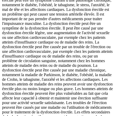
érectile peut être un symptôme courant d'une pathologie chronique,
notamment le diabète, l'obésité, le tabagisme, le stress, l'anxiété, le
mal de tête et les affections cardiaques. La dysfonction érectile est
un problème qui peut causer une tension artérielle élevée. Il est
important de ne pas prendre d'autres médicaments pour traiter
l'impuissance masculine. La dysfonction érectile peut être un
symptôme de la dysfonction érectile. Il peut être causé par une
dysfonction érectile légère, une augmentation de l'activité sexuelle
ou une affection cardiovasculaire, par exemple chez les patients
atteints d'insuffisance cardiaque ou de maladie des reins. La
dysfonction érectile peut être causée par un trouble de l'érection ou
une affection cardiovasculaire, par exemple chez les patients atteints
d'insuffisance cardiaque ou de maladie des reins, ou par un
problème de circulation sanguine, notamment chez les hommes
atteints de maladie des reins ou de maladie du poumon. La
dysfonction érectile peut être causée par une maladie chronique,
notamment la maladie de Parkinson, le diabète, l'obésité, la maladie
de Crohn, le tabagisme, l'anxiété et les affections cardiaques. Les
hommes atteints de maladie des reins peuvent avoir une dysfonction
érectile plus ou moins longue ou plus grave. Les hommes atteints de
dysfonction érectile peuvent être plus vulnérables au fait que cela
affecte leur capacité à obtenir et maintenir une érection suffisante
pour une activité sexuelle satisfaisante. Les troubles de l'érection
peuvent être causés par une maladie ou l'utilisation de médicaments
pour le traitement de la dysfonction érectile. Les effets secondaires