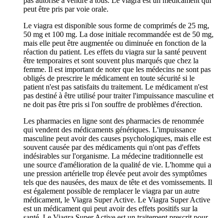
pas autorisé à vendre à tous. Le viagra est un médicament qui
peut être pris par voie orale.
Le viagra est disponible sous forme de comprimés de 25 mg,
50 mg et 100 mg. La dose initiale recommandée est de 50 mg,
mais elle peut être augmentée ou diminuée en fonction de la
réaction du patient. Les effets du viagra sur la santé peuvent
être temporaires et sont souvent plus marqués que chez la
femme. Il est important de noter que les médecins ne sont pas
obligés de prescrire le médicament en toute sécurité si le
patient n'est pas satisfaits du traitement. Le médicament n'est
pas destiné à être utilisé pour traiter l'impuissance masculine et
ne doit pas être pris si l'on souffre de problèmes d'érection.
Les pharmacies en ligne sont des pharmacies de renommée
qui vendent des médicaments génériques. L'impuissance
masculine peut avoir des causes psychologiques, mais elle est
souvent causée par des médicaments qui n'ont pas d'effets
indésirables sur l'organisme. La médecine traditionnelle est
une source d'amélioration de la qualité de vie. L'homme qui a
une pression artérielle trop élevée peut avoir des symptômes
tels que des nausées, des maux de tête et des vomissements. Il
est également possible de remplacer le viagra par un autre
médicament, le Viagra Super Active. Le Viagra Super Active
est un médicament qui peut avoir des effets positifs sur la
santé. Le Viagra Super Active est un traitement prescrit pour