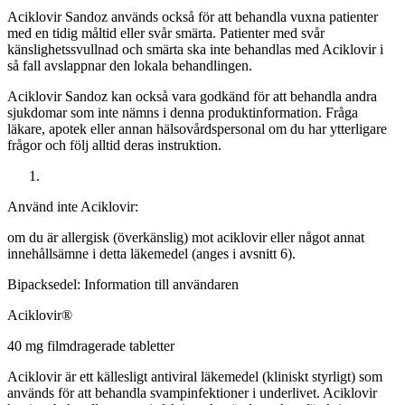
Aciklovir Sandoz används också för att behandla vuxna patienter
med en tidig måltid eller svår smärta. Patienter med svår
känslighetssvullnad och smärta ska inte behandlas med Aciklovir i
så fall avslappnar den lokala behandlingen.
Aciklovir Sandoz kan också vara godkänd för att behandla andra
sjukdomar som inte nämns i denna produktinformation. Fråga
läkare, apotek eller annan hälsovårdspersonal om du har ytterligare
frågor och följ alltid deras instruktion.
Använd inte Aciklovir:
om du är allergisk (överkänslig) mot aciklovir eller något annat
innehållsämne i detta läkemedel (anges i avsnitt 6).
Bipacksedel: Information till användaren
Aciklovir
®
40 mg filmdragerade tabletter
Aciklovir är ett källesligt antiviral läkemedel (kliniskt styrligt) som
används för att behandla svampinfektioner i underlivet. Aciklovir