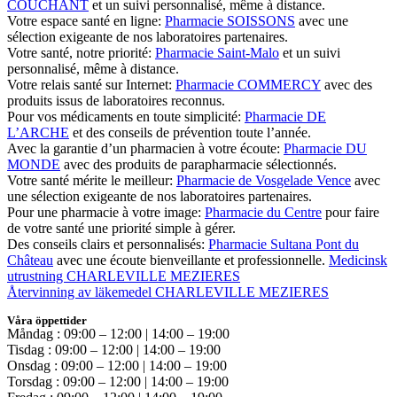
COUCHANT
et un suivi personnalisé, même à distance.
Votre espace santé en ligne:
Pharmacie SOISSONS
avec une
sélection exigeante de nos laboratoires partenaires.
Votre santé, notre priorité:
Pharmacie Saint-Malo
et un suivi
personnalisé, même à distance.
Votre relais santé sur Internet:
Pharmacie COMMERCY
avec des
produits issus de laboratoires reconnus.
Pour vos médicaments en toute simplicité:
Pharmacie DE
L’ARCHE
et des conseils de prévention toute l’année.
Avec la garantie d’un pharmacien à votre écoute:
Pharmacie DU
MONDE
avec des produits de parapharmacie sélectionnés.
Votre santé mérite le meilleur:
Pharmacie de Vosgelade Vence
avec
une sélection exigeante de nos laboratoires partenaires.
Pour une pharmacie à votre image:
Pharmacie du Centre
pour faire
de votre santé une priorité simple à gérer.
Des conseils clairs et personnalisés:
Pharmacie Sultana Pont du
Château
avec une écoute bienveillante et professionnelle.
Medicinsk
utrustning CHARLEVILLE MEZIERES
Återvinning av läkemedel CHARLEVILLE MEZIERES
Våra öppettider
Måndag : 09:00 – 12:00 | 14:00 – 19:00
Tisdag : 09:00 – 12:00 | 14:00 – 19:00
Onsdag : 09:00 – 12:00 | 14:00 – 19:00
Torsdag : 09:00 – 12:00 | 14:00 – 19:00