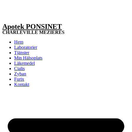
Apotek PONSINET
CHARLEVILLE MEZIERES
Hem
Laboratorier
Tjänster
Min Hälsoplats
Läkemedel
Cialis
Zyban
Furix
Kontakt