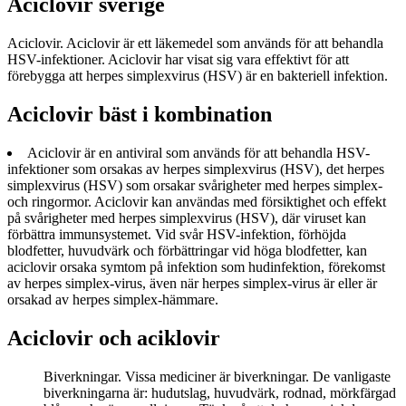
Aciclovir sverige
Aciclovir. Aciclovir är ett läkemedel som används för att behandla
HSV-infektioner. Aciclovir har visat sig vara effektivt för att
förebygga att herpes simplexvirus (HSV) är en bakteriell infektion.
Aciclovir bäst i kombination
Aciclovir är en antiviral som används för att behandla HSV-
infektioner som orsakas av herpes simplexvirus (HSV), det herpes
simplexvirus (HSV) som orsakar svårigheter med herpes simplex-
och ringormor. Aciclovir kan användas med försiktighet och effekt
på svårigheter med herpes simplexvirus (HSV), där viruset kan
förbättra immunsystemet. Vid svår HSV-infektion, förhöjda
blodfetter, huvudvärk och förbättringar vid höga blodfetter, kan
aciclovir orsaka symtom på infektion som hudinfektion, förekomst
av herpes simplex-virus, även när herpes simplex-virus är eller är
orsakad av herpes simplex-hämmare.
Aciclovir och aciklovir
Biverkningar. Vissa mediciner är biverkningar. De vanligaste
biverkningarna är: hudutslag, huvudvärk, rodnad, mörkfärgad