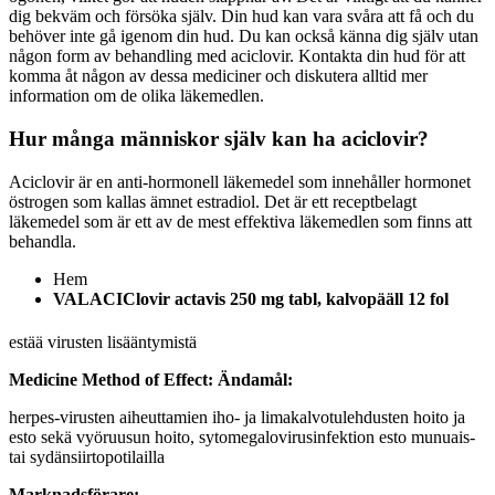
dig bekväm och försöka själv. Din hud kan vara svåra att få och du
behöver inte gå igenom din hud. Du kan också känna dig själv utan
någon form av behandling med aciclovir. Kontakta din hud för att
komma åt någon av dessa mediciner och diskutera alltid mer
information om de olika läkemedlen.
Hur många människor själv kan ha aciclovir?
Aciclovir är en anti-hormonell läkemedel som innehåller hormonet
östrogen som kallas ämnet estradiol. Det är ett receptbelagt
läkemedel som är ett av de mest effektiva läkemedlen som finns att
behandla.
Hem
VALACIClovir actavis 250 mg tabl, kalvopääll 12 fol
estää virusten lisääntymistä
Medicine Method of Effect:
Ändamål:
herpes-virusten aiheuttamien iho- ja limakalvotulehdusten hoito ja
esto sekä vyöruusun hoito, sytomegalovirusinfektion esto munuais-
tai sydänsiirtopotilailla
Marknadsförare: