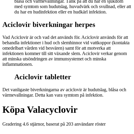
blåsa och värmevallningar. Tänk på att du har en sjukdom
med symtom som hudutslag, huvudvärk och svullnad, eller att
du har en hudinfektion eller en hudkärl infektion.
Aciclovir biverkningar herpes
Vad Aciclovir är och vad det används för. Aciclovir används för att
behandla infektioner i hud och slemhinnor vid vattkoppor (kontakta
omedelbart vården vid besvären) samt för att motverka att
infektionen kommer till sitt växande slem. Aciclovir verkar genom
att minska utsöndringen av immunsystemet och minska
inflammationen.
Aciclovir tabletter
Det vanligaste biverkningarna av aciclovir är hudutslag, blåsa och
värmevallningar. Detta kan vara symtom på infektion.
Köpa Valacyclovir
Gradering
4.6
stjärnor, baserat på
203
användare röster