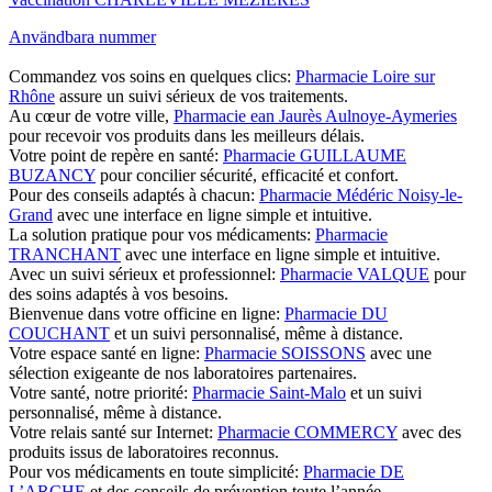
Användbara nummer
Commandez vos soins en quelques clics:
Pharmacie Loire sur
Rhône
assure un suivi sérieux de vos traitements.
Au cœur de votre ville,
Pharmacie ean Jaurès Aulnoye-Aymeries
pour recevoir vos produits dans les meilleurs délais.
Votre point de repère en santé:
Pharmacie GUILLAUME
BUZANCY
pour concilier sécurité, efficacité et confort.
Pour des conseils adaptés à chacun:
Pharmacie Médéric Noisy-le-
Grand
avec une interface en ligne simple et intuitive.
La solution pratique pour vos médicaments:
Pharmacie
TRANCHANT
avec une interface en ligne simple et intuitive.
Avec un suivi sérieux et professionnel:
Pharmacie VALQUE
pour
des soins adaptés à vos besoins.
Bienvenue dans votre officine en ligne:
Pharmacie DU
COUCHANT
et un suivi personnalisé, même à distance.
Votre espace santé en ligne:
Pharmacie SOISSONS
avec une
sélection exigeante de nos laboratoires partenaires.
Votre santé, notre priorité:
Pharmacie Saint-Malo
et un suivi
personnalisé, même à distance.
Votre relais santé sur Internet:
Pharmacie COMMERCY
avec des
produits issus de laboratoires reconnus.
Pour vos médicaments en toute simplicité:
Pharmacie DE
L’ARCHE
et des conseils de prévention toute l’année.