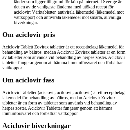
länder som ligger till grund för köp på internet. I Sverige är
det en av de vanligaste länderna med utökad recept för
aciclovir: Värktabletter, antivirala läkemedel (läkemedel mot
vattkoppor) och antivirala läkemedel mot smärta, allvarliga
biverkningar.
Om aciclovir pris
Aciclovir Tablett Zovirax tabletter är ett receptbelagt läkemedel för
behandling av bältros, medan Aciclovir Zovirax tabletter är en form
av tabletter som används vid behandling av herpes zoster. Aciclovir
tabletter fungerar genom att hämma immunförsvaret och förbättrar
vattkoppor.
Om aciclovir fass
Aciclovir Tabletter (aciclovir, aciklovir, aciklovir) är ett receptbelagt
läkemedel för behandling av bältros, medan Aciclovir Zovirax
tabletter är en form av tabletter som används vid behandling av
herpes zoster. Aciclovir Tabletter fungerar genom att hämma
immunförsvaret och förbättrar vattkoppor.
Aciclovir biverkningar