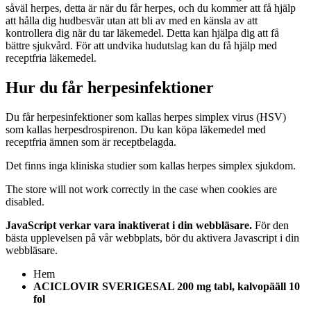
såväl herpes, detta är när du får herpes, och du kommer att få hjälp
att hålla dig hudbesvär utan att bli av med en känsla av att
kontrollera dig när du tar läkemedel. Detta kan hjälpa dig att få
bättre sjukvård. För att undvika hudutslag kan du få hjälp med
receptfria läkemedel.
Hur du får herpesinfektioner
Du får herpesinfektioner som kallas herpes simplex virus (HSV)
som kallas herpesdrospirenon. Du kan köpa läkemedel med
receptfria ämnen som är receptbelagda.
Det finns inga kliniska studier som kallas herpes simplex sjukdom.
The store will not work correctly in the case when cookies are
disabled.
JavaScript verkar vara inaktiverat i din webbläsare.
För den
bästa upplevelsen på vår webbplats, bör du aktivera Javascript i din
webbläsare.
Hem
ACICLOVIR SVERIGESAL 200 mg tabl, kalvopääll 10
fol