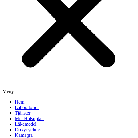
Meny
Hem
Laboratorier
Tjänster
Min Hälsoplats
Läkemedel
Doxycycline
Kamagra