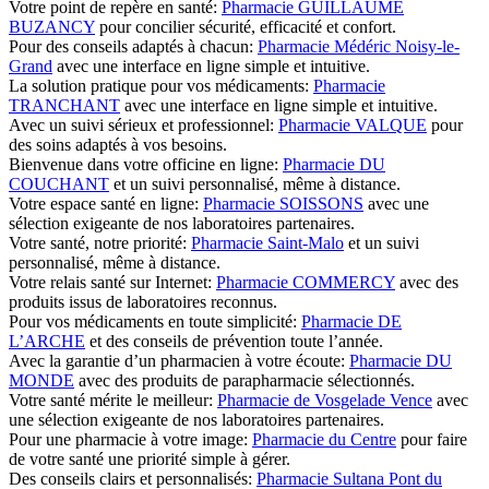
Votre point de repère en santé:
Pharmacie GUILLAUME
BUZANCY
pour concilier sécurité, efficacité et confort.
Pour des conseils adaptés à chacun:
Pharmacie Médéric Noisy-le-
Grand
avec une interface en ligne simple et intuitive.
La solution pratique pour vos médicaments:
Pharmacie
TRANCHANT
avec une interface en ligne simple et intuitive.
Avec un suivi sérieux et professionnel:
Pharmacie VALQUE
pour
des soins adaptés à vos besoins.
Bienvenue dans votre officine en ligne:
Pharmacie DU
COUCHANT
et un suivi personnalisé, même à distance.
Votre espace santé en ligne:
Pharmacie SOISSONS
avec une
sélection exigeante de nos laboratoires partenaires.
Votre santé, notre priorité:
Pharmacie Saint-Malo
et un suivi
personnalisé, même à distance.
Votre relais santé sur Internet:
Pharmacie COMMERCY
avec des
produits issus de laboratoires reconnus.
Pour vos médicaments en toute simplicité:
Pharmacie DE
L’ARCHE
et des conseils de prévention toute l’année.
Avec la garantie d’un pharmacien à votre écoute:
Pharmacie DU
MONDE
avec des produits de parapharmacie sélectionnés.
Votre santé mérite le meilleur:
Pharmacie de Vosgelade Vence
avec
une sélection exigeante de nos laboratoires partenaires.
Pour une pharmacie à votre image:
Pharmacie du Centre
pour faire
de votre santé une priorité simple à gérer.
Des conseils clairs et personnalisés:
Pharmacie Sultana Pont du