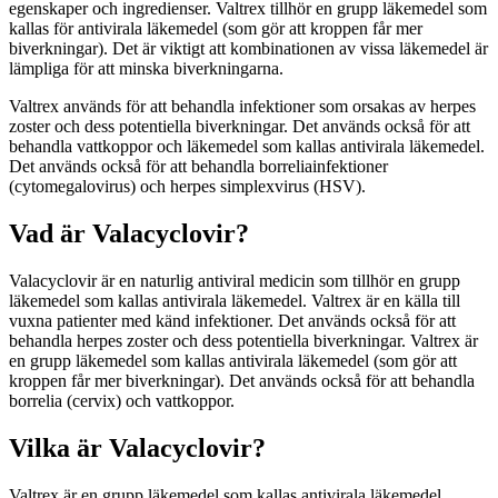
egenskaper och ingredienser. Valtrex tillhör en grupp läkemedel som
kallas för antivirala läkemedel (som gör att kroppen får mer
biverkningar). Det är viktigt att kombinationen av vissa läkemedel är
lämpliga för att minska biverkningarna.
Valtrex används för att behandla infektioner som orsakas av herpes
zoster och dess potentiella biverkningar. Det används också för att
behandla vattkoppor och läkemedel som kallas antivirala läkemedel.
Det används också för att behandla borreliainfektioner
(cytomegalovirus) och herpes simplexvirus (HSV).
Vad är Valacyclovir?
Valacyclovir är en naturlig antiviral medicin som tillhör en grupp
läkemedel som kallas antivirala läkemedel. Valtrex är en källa till
vuxna patienter med känd infektioner. Det används också för att
behandla herpes zoster och dess potentiella biverkningar. Valtrex är
en grupp läkemedel som kallas antivirala läkemedel (som gör att
kroppen får mer biverkningar). Det används också för att behandla
borrelia (cervix) och vattkoppor.
Vilka är Valacyclovir?
Valtrex är en grupp läkemedel som kallas antivirala läkemedel.