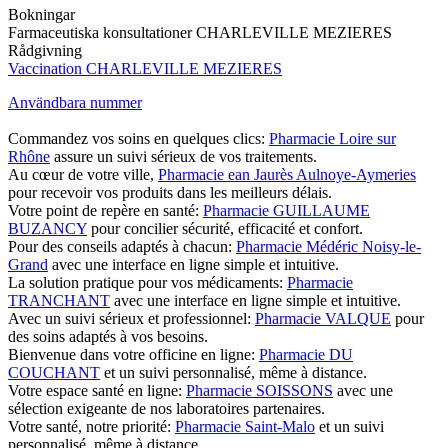
Bokningar
Farmaceutiska konsultationer CHARLEVILLE MEZIERES
Rådgivning
Vaccination CHARLEVILLE MEZIERES
Användbara nummer
Commandez vos soins en quelques clics:
Pharmacie Loire sur
Rhône
assure un suivi sérieux de vos traitements.
Au cœur de votre ville,
Pharmacie ean Jaurès Aulnoye-Aymeries
pour recevoir vos produits dans les meilleurs délais.
Votre point de repère en santé:
Pharmacie GUILLAUME
BUZANCY
pour concilier sécurité, efficacité et confort.
Pour des conseils adaptés à chacun:
Pharmacie Médéric Noisy-le-
Grand
avec une interface en ligne simple et intuitive.
La solution pratique pour vos médicaments:
Pharmacie
TRANCHANT
avec une interface en ligne simple et intuitive.
Avec un suivi sérieux et professionnel:
Pharmacie VALQUE
pour
des soins adaptés à vos besoins.
Bienvenue dans votre officine en ligne:
Pharmacie DU
COUCHANT
et un suivi personnalisé, même à distance.
Votre espace santé en ligne:
Pharmacie SOISSONS
avec une
sélection exigeante de nos laboratoires partenaires.
Votre santé, notre priorité:
Pharmacie Saint-Malo
et un suivi
personnalisé, même à distance.