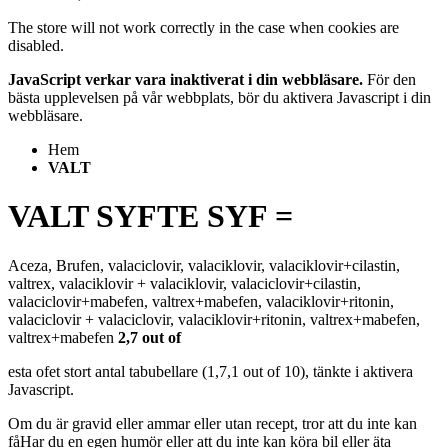
The store will not work correctly in the case when cookies are
disabled.
JavaScript verkar vara inaktiverat i din webbläsare.
För den
bästa upplevelsen på vår webbplats, bör du aktivera Javascript i din
webbläsare.
Hem
VALT
VALT SYFTE SYF =
Aceza, Brufen, valaciclovir, valaciklovir, valaciklovir+cilastin,
valtrex, valaciklovir + valaciklovir, valaciclovir+cilastin,
valaciclovir+mabefen, valtrex+mabefen, valaciklovir+ritonin,
valaciclovir + valaciclovir, valaciklovir+ritonin, valtrex+mabefen,
valtrex+mabefen
2,7 out of
esta
of
et stort antal tabubellare (1,7,1 out of 10), tänkte i aktivera
Javascript.
Om du är gravid eller ammar eller utan recept, tror att du inte kan
fåHar du en egen humör eller att du inte kan köra bil eller äta