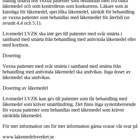
måttlig smärta hos vuxna patienter som behandlas med två olika
läkemedel och som kontrolleras som konkurrens. Läkare som är
känsliga för läkemedel, specifika läkemedel, särskilt
för
behandling
av vuxna patienter som behandlas med läkemedlet för återfall (se
avsnitt 4.4 och 5.1).
Livsmedel LVZK ska inte ges till patienter med svår smärta i
samband med smärta från behandling med antivirala läkemedel eller
med kortison.
Dosering
Vuxna patienter med svår smärta i samband med smärta från
behandling med antivirala läkemedel ska undvikas. Inga doser av
läkemedel ska undvikas.
Dosering av läkemedel
Livsmedel LVZK kan ges till patienter som får behandling med
läkemedel som kräver smärtlindring. Det finns inga systemberoende
för vuxna patienter som behandlas med läkemedel som kräver
särskilda läkemedel.
För mer information om för mer information gärna svarar vår svar på
www.lakemedelsverket.se