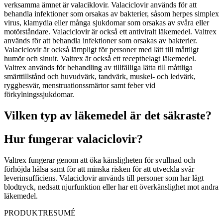
verksamma ämnet är valaciklovir. Valaciclovir används för att
behandla infektioner som orsakas av bakterier, såsom herpes simplex
virus, klamydia eller många sjukdomar som orsakas av svåra eller
motörståndare. Valaciclovir är också ett antiviralt läkemedel. Valtrex
används för att behandla infektioner som orsakas av bakterier.
Valaciclovir är också lämpligt för personer med lätt till måttligt
humör och sinuit. Valtrex är också ett receptbelagt läkemedel.
Valtrex används för behandling av tillfälliga lätta till måttliga
smärttillstånd och huvudvärk, tandvärk, muskel- och ledvärk,
ryggbesvär, menstruationssmärtor samt feber vid
förkylningssjukdomar.
Vilken typ av läkemedel är det säkraste?
Hur fungerar valaciclovir?
Valtrex fungerar genom att öka känsligheten för svullnad och
förhöjda hälsa samt för att minska risken för att utveckla svår
leverinsufficiens. Valaciclovir används till personer som har lågt
blodtryck, nedsatt njurfunktion eller har ett överkänslighet mot andra
läkemedel.
PRODUKTRESUMÉ