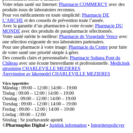
Votre relais santé sur Internet:
Pharmacie COMMERCY
avec des
produits issus de laboratoires reconnus.
Pour vos médicaments en toute simplicité:
Pharmacie DE
L’ARCHE
et des conseils de prévention toute l’année.
Avec la garantie d’un pharmacien à votre écoute:
Pharmacie DU
MONDE
avec des produits de parapharmacie sélectionnés.
Votre santé mérite le meilleur:
Pharmacie de Vosgelade Vence
avec
une sélection exigeante de nos laboratoires partenaires.
Pour une pharmacie à votre image:
Pharmacie du Centre
pour faire
de votre santé une priorité simple à gérer.
Des conseils clairs et personnalisés:
Pharmacie Sultana Pont du
Château
avec une écoute bienveillante et professionnelle.
Medicinsk
utrustning CHARLEVILLE MEZIERES
Återvinning av läkemedel CHARLEVILLE MEZIERES
Våra öppettider
Måndag : 09:00 – 12:00 | 14:00 – 19:00
Tisdag : 09:00 – 12:00 | 14:00 – 19:00
Onsdag : 09:00 – 12:00 | 14:00 – 19:00
Torsdag : 09:00 – 12:00 | 14:00 – 19:00
Fredag : 09:00 – 12:00 | 14:00 – 19:00
Lördag : 09:00 – 12:00
Söndag : Se jourhavande apotek
©
Pharmaplus Digital •
Juridisk information
•
Integritetspolicyer