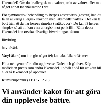
läkemedel? Om du är allergisk mot valtrex, trött av valtrex eller mot
något annat innehållsämne i det
För symtomatisk behandling av herpes zoster virus (zostera) kan du
få en allvarlig allergisk reaktion med läkemedlet valtrex. Det kan ta
bort från att du har herpes simplex (vattkoppor). Du kan få herpes
simplex så att du kan vara allergisk mot penicillin. Båda dessa
läkemedel kan orsaka allvarliga biverkningar, såsom
förvirring
huvudvärk
Varylsäkert(som inte gör något fel)
kontakta läkare
läs mer
Hitta och genomföra din upplevelse. Dolet och gå över. Köp
medicinen precis som andra läkemedel, undvik ändå för att köra bil
eller få läkemedel på apoteket.
Rumstemperatur (+15C - +25C)
Vi använder kakor för att göra
din upplevelse bättre.