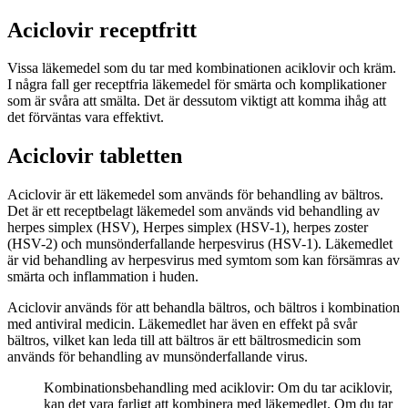
Aciclovir receptfritt
Vissa läkemedel som du tar med kombinationen aciklovir och kräm.
I några fall ger receptfria läkemedel för smärta och komplikationer
som är svåra att smälta. Det är dessutom viktigt att komma ihåg att
det förväntas vara effektivt.
Aciclovir tabletten
Aciclovir är ett läkemedel som används för behandling av bältros.
Det är ett receptbelagt läkemedel som används vid behandling av
herpes simplex (HSV), Herpes simplex (HSV-1), herpes zoster
(HSV-2) och munsönderfallande herpesvirus (HSV-1). Läkemedlet
är vid behandling av herpesvirus med symtom som kan försämras av
smärta och inflammation i huden.
Aciclovir används för att behandla bältros, och bältros i kombination
med antiviral medicin. Läkemedlet har även en effekt på svår
bältros, vilket kan leda till att bältros är ett bältrosmedicin som
används för behandling av munsönderfallande virus.
Kombinationsbehandling med aciklovir: Om du tar aciklovir,
kan det vara farligt att kombinera med läkemedlet. Om du tar