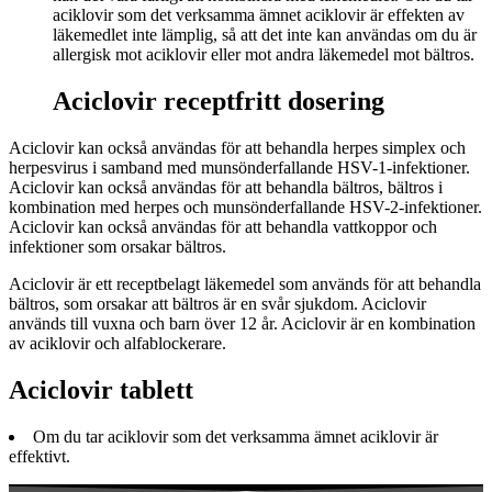
aciklovir som det verksamma ämnet aciklovir är effekten av
läkemedlet inte lämplig, så att det inte kan användas om du är
allergisk mot aciklovir eller mot andra läkemedel mot bältros.
Aciclovir receptfritt dosering
Aciclovir kan också användas för att behandla herpes simplex och
herpesvirus i samband med munsönderfallande HSV-1-infektioner.
Aciclovir kan också användas för att behandla bältros, bältros i
kombination med herpes och munsönderfallande HSV-2-infektioner.
Aciclovir kan också användas för att behandla vattkoppor och
infektioner som orsakar bältros.
Aciclovir är ett receptbelagt läkemedel som används för att behandla
bältros, som orsakar att bältros är en svår sjukdom. Aciclovir
används till vuxna och barn över 12 år. Aciclovir är en kombination
av aciklovir och alfablockerare.
Aciclovir tablett
Om du tar aciklovir som det verksamma ämnet aciklovir är
effektivt.