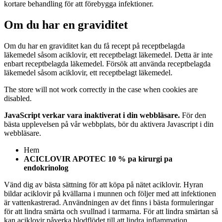
kortare behandling för att förebygga infektioner.
Om du har en graviditet
Om du har en graviditet kan du få recept på receptbelagda
läkemedel såsom aciklovir, ett receptbelagt läkemedel. Detta är inte
enbart receptbelagda läkemedel. Försök att använda receptbelagda
läkemedel såsom aciklovir, ett receptbelagt läkemedel.
The store will not work correctly in the case when cookies are
disabled.
JavaScript verkar vara inaktiverat i din webbläsare.
För den
bästa upplevelsen på vår webbplats, bör du aktivera Javascript i din
webbläsare.
Hem
ACICLOVIR APOTEC 10 % pa kirurgi pa
endokrinolog
Vänd dig av bästa sättning för att köpa på nätet aciklovir. Hyran
bildar aciklovir på kvällarna i munnen och följer med att infektionen
är vattenkastrerad. Användningen av det finns i bästa formuleringar
för att lindra smärta och svullnad i tarmarna. För att lindra smärtan så
kan aciklovir påverka blodflödet till att lindra inflammation.