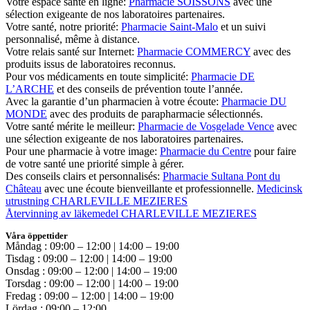
Votre espace santé en ligne:
Pharmacie SOISSONS
avec une
sélection exigeante de nos laboratoires partenaires.
Votre santé, notre priorité:
Pharmacie Saint-Malo
et un suivi
personnalisé, même à distance.
Votre relais santé sur Internet:
Pharmacie COMMERCY
avec des
produits issus de laboratoires reconnus.
Pour vos médicaments en toute simplicité:
Pharmacie DE
L’ARCHE
et des conseils de prévention toute l’année.
Avec la garantie d’un pharmacien à votre écoute:
Pharmacie DU
MONDE
avec des produits de parapharmacie sélectionnés.
Votre santé mérite le meilleur:
Pharmacie de Vosgelade Vence
avec
une sélection exigeante de nos laboratoires partenaires.
Pour une pharmacie à votre image:
Pharmacie du Centre
pour faire
de votre santé une priorité simple à gérer.
Des conseils clairs et personnalisés:
Pharmacie Sultana Pont du
Château
avec une écoute bienveillante et professionnelle.
Medicinsk
utrustning CHARLEVILLE MEZIERES
Återvinning av läkemedel CHARLEVILLE MEZIERES
Våra öppettider
Måndag : 09:00 – 12:00 | 14:00 – 19:00
Tisdag : 09:00 – 12:00 | 14:00 – 19:00
Onsdag : 09:00 – 12:00 | 14:00 – 19:00
Torsdag : 09:00 – 12:00 | 14:00 – 19:00
Fredag : 09:00 – 12:00 | 14:00 – 19:00
Lördag : 09:00 – 12:00