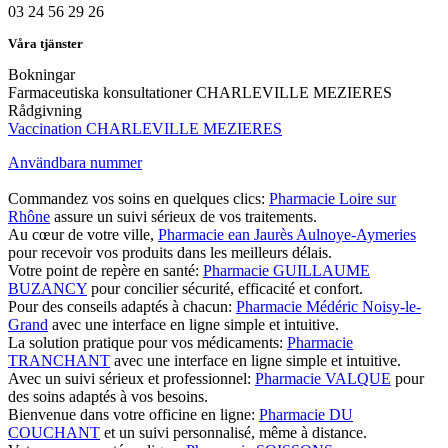
03 24 56 29 26
Våra tjänster
Bokningar
Farmaceutiska konsultationer CHARLEVILLE MEZIERES
Rådgivning
Vaccination CHARLEVILLE MEZIERES
Användbara nummer
Commandez vos soins en quelques clics:
Pharmacie Loire sur
Rhône
assure un suivi sérieux de vos traitements.
Au cœur de votre ville,
Pharmacie ean Jaurès Aulnoye-Aymeries
pour recevoir vos produits dans les meilleurs délais.
Votre point de repère en santé:
Pharmacie GUILLAUME
BUZANCY
pour concilier sécurité, efficacité et confort.
Pour des conseils adaptés à chacun:
Pharmacie Médéric Noisy-le-
Grand
avec une interface en ligne simple et intuitive.
La solution pratique pour vos médicaments:
Pharmacie
TRANCHANT
avec une interface en ligne simple et intuitive.
Avec un suivi sérieux et professionnel:
Pharmacie VALQUE
pour
des soins adaptés à vos besoins.
Bienvenue dans votre officine en ligne:
Pharmacie DU
COUCHANT
et un suivi personnalisé, même à distance.