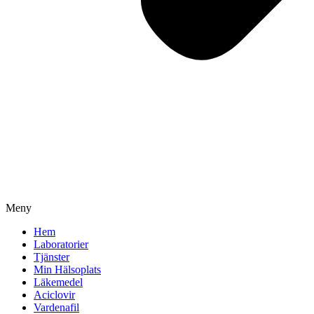
Meny
Hem
Laboratorier
Tjänster
Min Hälsoplats
Läkemedel
Aciclovir
Vardenafil