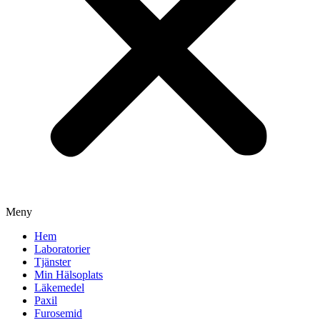
Meny
Hem
Laboratorier
Tjänster
Min Hälsoplats
Läkemedel
Paxil
Furosemid