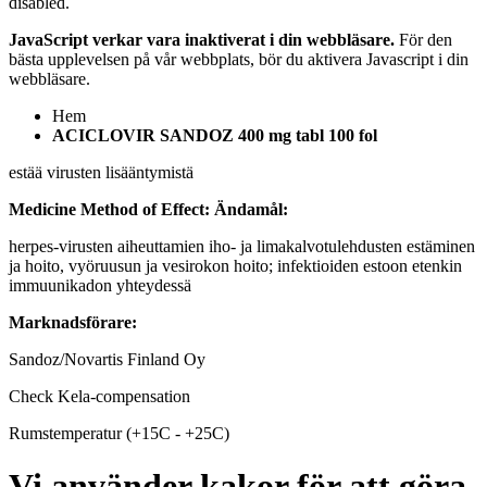
disabled.
JavaScript verkar vara inaktiverat i din webbläsare.
För den
bästa upplevelsen på vår webbplats, bör du aktivera Javascript i din
webbläsare.
Hem
ACICLOVIR SANDOZ 400 mg tabl 100 fol
estää virusten lisääntymistä
Medicine Method of Effect:
Ändamål:
herpes-virusten aiheuttamien iho- ja limakalvotulehdusten estäminen
ja hoito, vyöruusun ja vesirokon hoito; infektioiden estoon etenkin
immuunikadon yhteydessä
Marknadsförare:
Sandoz/Novartis Finland Oy
Check Kela-compensation
Rumstemperatur (+15C - +25C)
Vi använder kakor för att göra