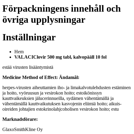
Förpackningens innehåll och
övriga upplysningar
Inställningar
Hem
VALACIClovir 500 mg tabl, kalvopääll 10 fol
estää virusten lisääntymistä
Medicine Method of Effect:
Ändamål:
herpes-virusten aiheuttamien iho- ja limakalvotulehdusten estäminen
ja hoito, vyöruusun ja vesirokon hoito; estoikönissyn
kauttvaikeuksien jälucerinnueilla, sydämen vähentämällä ja
vähentämällä kauttvaikutuksen kasvojenin eliimiä hoito; aikuis-
oireiden johtajien estokrinolahjcoholisen vesirokon hoito; estu
Marknadsförare:
GlaxoSmithKline Oy