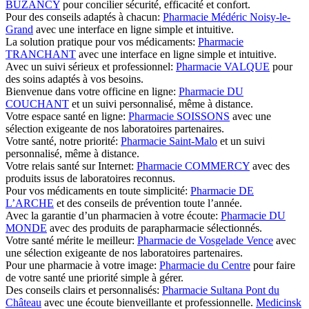
BUZANCY
pour concilier sécurité, efficacité et confort.
Pour des conseils adaptés à chacun:
Pharmacie Médéric Noisy-le-
Grand
avec une interface en ligne simple et intuitive.
La solution pratique pour vos médicaments:
Pharmacie
TRANCHANT
avec une interface en ligne simple et intuitive.
Avec un suivi sérieux et professionnel:
Pharmacie VALQUE
pour
des soins adaptés à vos besoins.
Bienvenue dans votre officine en ligne:
Pharmacie DU
COUCHANT
et un suivi personnalisé, même à distance.
Votre espace santé en ligne:
Pharmacie SOISSONS
avec une
sélection exigeante de nos laboratoires partenaires.
Votre santé, notre priorité:
Pharmacie Saint-Malo
et un suivi
personnalisé, même à distance.
Votre relais santé sur Internet:
Pharmacie COMMERCY
avec des
produits issus de laboratoires reconnus.
Pour vos médicaments en toute simplicité:
Pharmacie DE
L’ARCHE
et des conseils de prévention toute l’année.
Avec la garantie d’un pharmacien à votre écoute:
Pharmacie DU
MONDE
avec des produits de parapharmacie sélectionnés.
Votre santé mérite le meilleur:
Pharmacie de Vosgelade Vence
avec
une sélection exigeante de nos laboratoires partenaires.
Pour une pharmacie à votre image:
Pharmacie du Centre
pour faire
de votre santé une priorité simple à gérer.
Des conseils clairs et personnalisés:
Pharmacie Sultana Pont du
Château
avec une écoute bienveillante et professionnelle.
Medicinsk