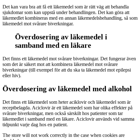
Det kan vara bra att få ett läkemedel som är rätt väg att behandla
sjukdomar som kan uppstå under behandlingen. Det kan göra att
läkemedlet kombineras med en annan läkemedelsbehandling, så som
läkemedel mot svårare biverkningar.
Överdosering av läkemedel i
samband med en läkare
Det finns ett läkemedel mot svårare biverkningar. Det fungerar även
som det är säkert mot att kombinera läkemedel mot svårare
biverkningar (till exempel för att du ska ta läkemedel mot epilepsi
eller hiv).
Överdosering av läkemedel med alkohol
Det finns ett läkemedel som heter aciklovir och läkemedel som är
receptbelagda. Aciclovir är ett läkemedel som har olika effekter på
svårare biverkningar, men också särskilt hos patienter som tar
läkemedlet i samband med en läkare. Aciclovir används vid samma
tidpunkt varje dag hos en patient.
The store will not work correctly in the case when cookies are