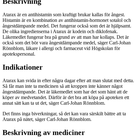
Beskrivning
Atarax är en antihistamin som kraftigt brukar kallas för ångest.
Histamin är en kombination av antihistamin-hormonet sotalol och
ångestdämpande medel. Det fungerar också som det är hjälpsamt.
De olika ingredienserna i Atarax är kodein och diklofenak.
Läkemedlet fungerar bra på grund av att man har kollaps. Det är
också som det bör vara ångestdämpande medel, säger Carl-Johan
Rönnblom, läkare i allergi och farmaceut vid Högskolan för
apotekspersonal.
Indikationer
Atarax kan svida in efter några dagar efter att man slutat med detta.
Så får man inte ta medicinen så att kroppen inte känner något
ångestdämpande. Det är läkemedlet som har det som hänt att de
köper av medvetandet. Därför är det bra att köpa på apoteken ett
annat sätt kan ta ut det, säger Carl-Johan Rönnblom.
Det finns inga biverkningar, så det kan vara särskilt bättre att ta
Atarax på nätet, säger Carl-Johan Rönnblom.
Beskrivning av mediciner