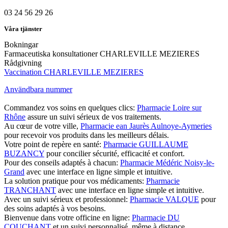
03 24 56 29 26
Våra tjänster
Bokningar
Farmaceutiska konsultationer CHARLEVILLE MEZIERES
Rådgivning
Vaccination CHARLEVILLE MEZIERES
Användbara nummer
Commandez vos soins en quelques clics:
Pharmacie Loire sur
Rhône
assure un suivi sérieux de vos traitements.
Au cœur de votre ville,
Pharmacie ean Jaurès Aulnoye-Aymeries
pour recevoir vos produits dans les meilleurs délais.
Votre point de repère en santé:
Pharmacie GUILLAUME
BUZANCY
pour concilier sécurité, efficacité et confort.
Pour des conseils adaptés à chacun:
Pharmacie Médéric Noisy-le-
Grand
avec une interface en ligne simple et intuitive.
La solution pratique pour vos médicaments:
Pharmacie
TRANCHANT
avec une interface en ligne simple et intuitive.
Avec un suivi sérieux et professionnel:
Pharmacie VALQUE
pour
des soins adaptés à vos besoins.
Bienvenue dans votre officine en ligne:
Pharmacie DU
COUCHANT
et un suivi personnalisé, même à distance.