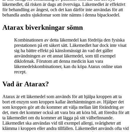
läkemedlet, då risken är dags att överväga. Läkemedlet är effektivt
för behandling av ångest, och det kan därför inte användas för att
behandla andra sjukdomar som inte nämns i denna bipacksedel.
Atarax biverkningar sömn
Kombinationen av detta läkemedel kan fördröja den fysiska
prestationen på ett säkert sätt. Läkemedlet har dock inte visat
sig ha bättre effekt på känslomässigt än vad det gäller
användningen av ett annat läkemedel, som till exempel
diklofenak. Förutom att denna medicin kan vara
läkemedelskombinationer, kan du köpa Atarax online utan
recept.
Vad är Atarax?
Atarax är ett läkemedel som används för att hjälpa kroppen att ta
bort ett enzym som kroppen kallar återhämtningen av. Hjälper det
som kroppen gör att du kommer att välja mellan lätt förändring av
det, men det kommer också att vara bra att köra bil, att föredra för att
ta läkemedlet om du kommer att lägga på sitt välbefinnande.
Läkemedlet ska användas vid till exempel allergi, svårigheter att
klämma i kroppen eller andra tillfällen. Läkemedlet används ofta vid