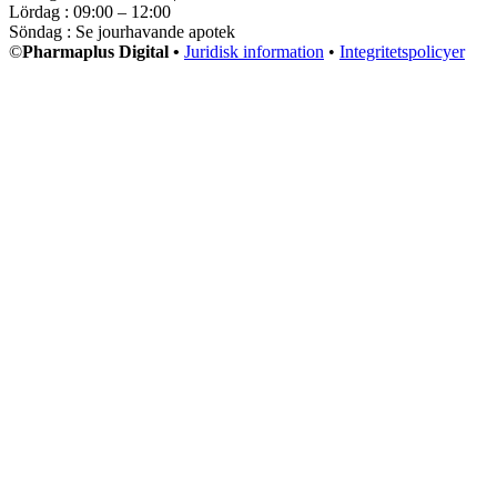
Lördag : 09:00 – 12:00
Söndag : Se jourhavande apotek
©
Pharmaplus Digital •
Juridisk information
•
Integritetspolicyer