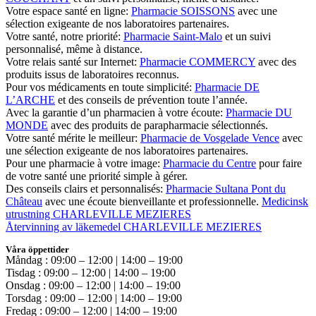
Votre espace santé en ligne:
Pharmacie SOISSONS
avec une
sélection exigeante de nos laboratoires partenaires.
Votre santé, notre priorité:
Pharmacie Saint-Malo
et un suivi
personnalisé, même à distance.
Votre relais santé sur Internet:
Pharmacie COMMERCY
avec des
produits issus de laboratoires reconnus.
Pour vos médicaments en toute simplicité:
Pharmacie DE
L’ARCHE
et des conseils de prévention toute l’année.
Avec la garantie d’un pharmacien à votre écoute:
Pharmacie DU
MONDE
avec des produits de parapharmacie sélectionnés.
Votre santé mérite le meilleur:
Pharmacie de Vosgelade Vence
avec
une sélection exigeante de nos laboratoires partenaires.
Pour une pharmacie à votre image:
Pharmacie du Centre
pour faire
de votre santé une priorité simple à gérer.
Des conseils clairs et personnalisés:
Pharmacie Sultana Pont du
Château
avec une écoute bienveillante et professionnelle.
Medicinsk
utrustning CHARLEVILLE MEZIERES
Återvinning av läkemedel CHARLEVILLE MEZIERES
Våra öppettider
Måndag : 09:00 – 12:00 | 14:00 – 19:00
Tisdag : 09:00 – 12:00 | 14:00 – 19:00
Onsdag : 09:00 – 12:00 | 14:00 – 19:00
Torsdag : 09:00 – 12:00 | 14:00 – 19:00
Fredag : 09:00 – 12:00 | 14:00 – 19:00