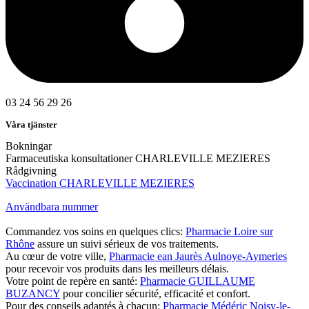
03 24 56 29 26
Våra tjänster
Bokningar
Farmaceutiska konsultationer CHARLEVILLE MEZIERES
Rådgivning
Vaccination CHARLEVILLE MEZIERES
Användbara nummer
Commandez vos soins en quelques clics:
Pharmacie Loire sur
Rhône
assure un suivi sérieux de vos traitements.
Au cœur de votre ville,
Pharmacie ean Jaurès Aulnoye-Aymeries
pour recevoir vos produits dans les meilleurs délais.
Votre point de repère en santé:
Pharmacie GUILLAUME
BUZANCY
pour concilier sécurité, efficacité et confort.
Pour des conseils adaptés à chacun:
Pharmacie Médéric Noisy-le-