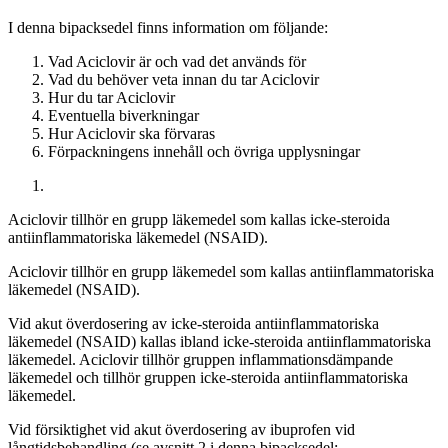
I denna bipacksedel finns information om följande
:
Vad Aciclovir är och vad det används för
Vad du behöver veta innan du tar Aciclovir
Hur du tar Aciclovir
Eventuella biverkningar
Hur Aciclovir ska förvaras
Förpackningens innehåll och övriga upplysningar
Aciclovir tillhör en grupp läkemedel som kallas icke-steroida
antiinflammatoriska läkemedel (NSAID).
Aciclovir tillhör en grupp läkemedel som kallas antiinflammatoriska
läkemedel (NSAID).
Vid akut överdosering av icke-steroida antiinflammatoriska
läkemedel (NSAID) kallas ibland icke-steroida antiinflammatoriska
läkemedel. Aciclovir tillhör gruppen inflammationsdämpande
läkemedel och tillhör gruppen icke-steroida antiinflammatoriska
läkemedel.
Vid försiktighet vid akut överdosering av ibuprofen vid
långtidsbehandling (se avsnitt 2 i denna bipacksedel: