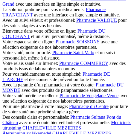
Grand
avec une interface en ligne simple et intuitive.
La solution pratique pour vos médicaments:
Pharmacie
TRANCHANT
avec une interface en ligne simple et intuitive.
Avec un suivi sérieux et professionnel:
Pharmacie VALQUE
pour
des soins adaptés à vos besoins.
Bienvenue dans votre officine en ligne:
Pharmacie DU
COUCHANT
et un suivi personnalisé, même à distance.
Votre espace santé en ligne:
Pharmacie SOISSONS
avec une
sélection exigeante de nos laboratoires partenaires.
Votre santé, notre priorité:
Pharmacie Saint-Malo
et un suivi
personnalisé, même à distance.
Votre relais santé sur Internet:
Pharmacie COMMERCY
avec des
produits issus de laboratoires reconnus.
Pour vos médicaments en toute simplicité:
Pharmacie DE
L’ARCHE
et des conseils de prévention toute l’année.
Avec la garantie d’un pharmacien à votre écoute:
Pharmacie DU
MONDE
avec des produits de parapharmacie sélectionnés.
Votre santé mérite le meilleur:
Pharmacie de Vosgelade Vence
avec
une sélection exigeante de nos laboratoires partenaires.
Pour une pharmacie à votre image:
Pharmacie du Centre
pour faire
de votre santé une priorité simple à gérer.
Des conseils clairs et personnalisés:
Pharmacie Sultana Pont du
Château
avec une écoute bienveillante et professionnelle.
Medicinsk
utrustning CHARLEVILLE MEZIERES
Återvinning av läkemedel CHARLEVILLE MEZIERES