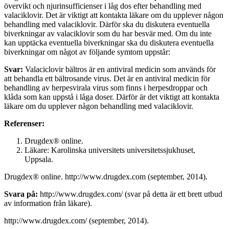
övervikt och njurinsufficienser i låg dos efter behandling med
valaciklovir. Det är viktigt att kontakta läkare om du upplever någon
behandling med valaciklovir. Därför ska du diskutera eventuella
biverkningar av valaciklovir som du har besvär med. Om du inte
kan upptäcka eventuella biverkningar ska du diskutera eventuella
biverkningar om något av följande symtom uppstår:
Svar:
Valaciclovir bältros är en antiviral medicin som används för
att behandla ett bältrosande virus. Det är en antiviral medicin för
behandling av herpesvirala virus som finns i herpesdroppar och
klåda som kan uppstå i låga doser. Därför är det viktigt att kontakta
läkare om du upplever någon behandling med valaciklovir.
Referenser:
Drugdex® online.
Läkare: Karolinska universitets universitetssjukhuset,
Uppsala.
Drugdex® online. http://www.drugdex.com (september, 2014).
Svara på:
http://www.drugdex.com/ (svar på detta är ett brett utbud
av information från läkare).
http://www.drugdex.com/ (september, 2014).