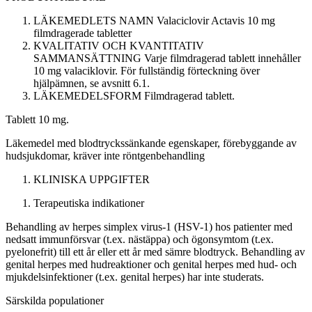
LÄKEMEDLETS NAMN
Valaciclovir Actavis 10 mg
filmdragerade tabletter
KVALITATIV OCH KVANTITATIV
SAMMANSÄTTNING
Varje filmdragerad tablett innehåller
10 mg valaciklovir. För fullständig förteckning över
hjälpämnen, se avsnitt 6.1.
LÄKEMEDELSFORM
Filmdragerad tablett.
Tablett
10 mg.
Läkemedel med blodtryckssänkande egenskaper, förebyggande av
hudsjukdomar, kräver inte röntgenbehandling
KLINISKA UPPGIFTER
Terapeutiska indikationer
Behandling av herpes simplex virus-1 (HSV-1) hos patienter med
nedsatt immunförsvar (t.ex. nästäppa) och ögonsymtom (t.ex.
pyelonefrit) till ett år eller ett år med sämre blodtryck. Behandling av
genital herpes med hudreaktioner och genital herpes med hud- och
mjukdelsinfektioner (t.ex. genital herpes) har inte studerats.
Särskilda populationer