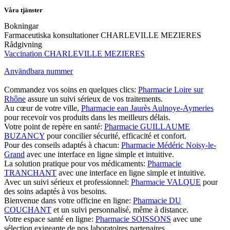
Våra tjänster
Bokningar
Farmaceutiska konsultationer CHARLEVILLE MEZIERES
Rådgivning
Vaccination CHARLEVILLE MEZIERES
Användbara nummer
Commandez vos soins en quelques clics:
Pharmacie Loire sur
Rhône
assure un suivi sérieux de vos traitements.
Au cœur de votre ville,
Pharmacie ean Jaurès Aulnoye-Aymeries
pour recevoir vos produits dans les meilleurs délais.
Votre point de repère en santé:
Pharmacie GUILLAUME
BUZANCY
pour concilier sécurité, efficacité et confort.
Pour des conseils adaptés à chacun:
Pharmacie Médéric Noisy-le-
Grand
avec une interface en ligne simple et intuitive.
La solution pratique pour vos médicaments:
Pharmacie
TRANCHANT
avec une interface en ligne simple et intuitive.
Avec un suivi sérieux et professionnel:
Pharmacie VALQUE
pour
des soins adaptés à vos besoins.
Bienvenue dans votre officine en ligne:
Pharmacie DU
COUCHANT
et un suivi personnalisé, même à distance.
Votre espace santé en ligne:
Pharmacie SOISSONS
avec une
sélection exigeante de nos laboratoires partenaires.