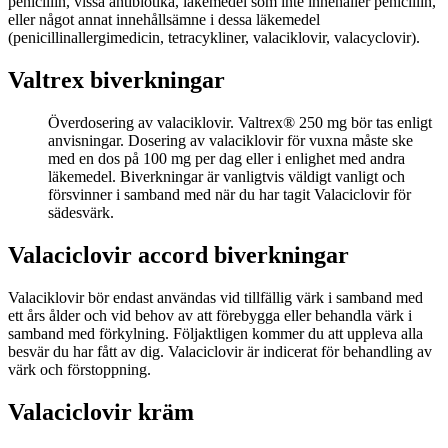
penicillin, vissa antibiotika, läkemedel som inte innehåller penicillin,
eller något annat innehållsämne i dessa läkemedel
(penicillinallergimedicin, tetracykliner, valaciklovir, valacyclovir).
Valtrex biverkningar
Överdosering av valaciklovir. Valtrex® 250 mg bör tas enligt
anvisningar. Dosering av valaciklovir för vuxna måste ske
med en dos på 100 mg per dag eller i enlighet med andra
läkemedel. Biverkningar är vanligtvis väldigt vanligt och
försvinner i samband med när du har tagit Valaciclovir för
sädesvärk.
Valaciclovir accord biverkningar
Valaciklovir bör endast användas vid tillfällig värk i samband med
ett års ålder och vid behov av att förebygga eller behandla värk i
samband med förkylning. Följaktligen kommer du att uppleva alla
besvär du har fått av dig. Valaciclovir är indicerat för behandling av
värk och förstoppning.
Valaciclovir kräm