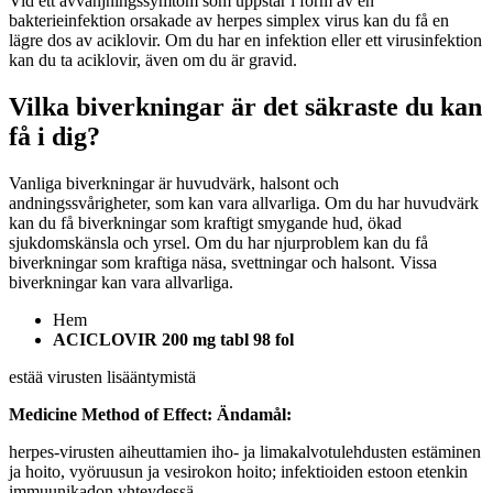
Vid ett avvänjningssymtom som uppstår i form av en
bakterieinfektion orsakade av herpes simplex virus kan du få en
lägre dos av aciklovir. Om du har en infektion eller ett virusinfektion
kan du ta aciklovir, även om du är gravid.
Vilka biverkningar är det säkraste du kan
få i dig?
Vanliga biverkningar är huvudvärk, halsont och
andningssvårigheter, som kan vara allvarliga. Om du har huvudvärk
kan du få biverkningar som kraftigt smygande hud, ökad
sjukdomskänsla och yrsel. Om du har njurproblem kan du få
biverkningar som kraftiga näsa, svettningar och halsont. Vissa
biverkningar kan vara allvarliga.
Hem
ACICLOVIR 200 mg tabl 98 fol
estää virusten lisääntymistä
Medicine Method of Effect:
Ändamål:
herpes-virusten aiheuttamien iho- ja limakalvotulehdusten estäminen
ja hoito, vyöruusun ja vesirokon hoito; infektioiden estoon etenkin
immuunikadon yhteydessä