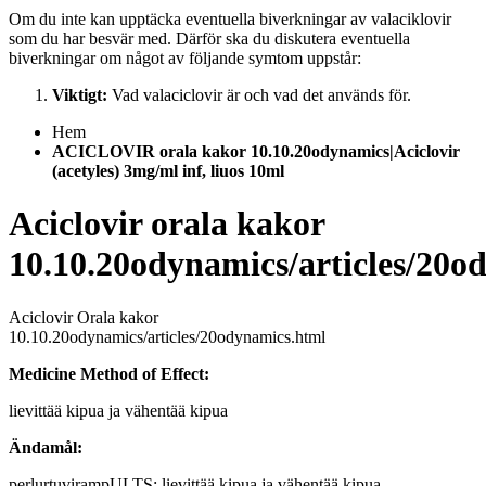
Om du inte kan upptäcka eventuella biverkningar av valaciklovir
som du har besvär med. Därför ska du diskutera eventuella
biverkningar om något av följande symtom uppstår:
Viktigt:
Vad valaciclovir är och vad det används för.
Hem
ACICLOVIR orala kakor 10.10.20odynamics|Aciclovir
(acetyles) 3mg/ml inf, liuos 10ml
Aciclovir orala kakor
10.10.20odynamics/articles/20o
Aciclovir Orala kakor
10.10.20odynamics/articles/20odynamics.html
Medicine Method of Effect:
lievittää kipua ja vähentää kipua
Ändamål:
perlurtuvirampULTS: lievittää kipua ja vähentää kipua