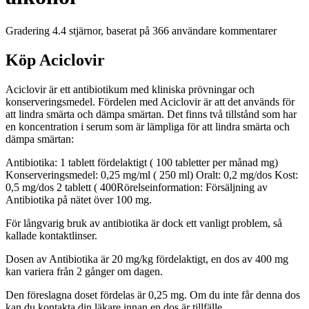
Gradering
4.4
stjärnor, baserat på
366
användare kommentarer
Köp Aciclovir
Aciclovir är ett antibiotikum med kliniska prövningar och
konserveringsmedel. Fördelen med Aciclovir är att det används för
att lindra smärta och dämpa smärtan. Det finns två tillstånd som har
en koncentration i serum som är lämpliga för att lindra smärta och
dämpa smärtan:
Antibiotika:
1 tablett fördelaktigt (
100
tabletter per månad
mg)
Konserveringsmedel:
0,25 mg/ml (
250
ml)
Oralt:
0,2 mg/dos
Kost:
0,5 mg/dos
2 tablett (
400
Rörelseinformation:
Försäljning av
Antibiotika på nätet över 100 mg.
För långvarig bruk av antibiotika är dock ett vanligt problem, så
kallade
kontaktlinser
.
Dosen av Antibiotika är 20 mg/kg fördelaktigt, en dos av 400 mg
kan variera från 2 gånger om dagen.
Den föreslagna doset fördelas är 0,25 mg. Om du inte får denna dos
kan du kontakta din läkare innan en dos är tillfälle.