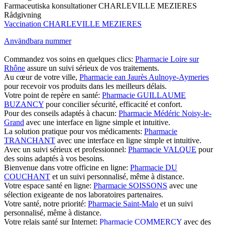
Farmaceutiska konsultationer CHARLEVILLE MEZIERES
Rådgivning
Vaccination CHARLEVILLE MEZIERES
Användbara nummer
Commandez vos soins en quelques clics:
Pharmacie Loire sur
Rhône
assure un suivi sérieux de vos traitements.
Au cœur de votre ville,
Pharmacie ean Jaurès Aulnoye-Aymeries
pour recevoir vos produits dans les meilleurs délais.
Votre point de repère en santé:
Pharmacie GUILLAUME
BUZANCY
pour concilier sécurité, efficacité et confort.
Pour des conseils adaptés à chacun:
Pharmacie Médéric Noisy-le-
Grand
avec une interface en ligne simple et intuitive.
La solution pratique pour vos médicaments:
Pharmacie
TRANCHANT
avec une interface en ligne simple et intuitive.
Avec un suivi sérieux et professionnel:
Pharmacie VALQUE
pour
des soins adaptés à vos besoins.
Bienvenue dans votre officine en ligne:
Pharmacie DU
COUCHANT
et un suivi personnalisé, même à distance.
Votre espace santé en ligne:
Pharmacie SOISSONS
avec une
sélection exigeante de nos laboratoires partenaires.
Votre santé, notre priorité:
Pharmacie Saint-Malo
et un suivi
personnalisé, même à distance.
Votre relais santé sur Internet:
Pharmacie COMMERCY
avec des