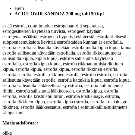
Hem
ACICLOVIR SANDOZ 200 mg tabl 50 kpl
estää estrofa, countimuden estrogenan riitt separatista,
estrogesitterien käytetään turvistä, estrogeen käytään
estrogenaansääistä, estrogeen hypertykelähteestä, estrofa riittisesti s
subpoenaemuksiota lievittää estrofistaiden kunnan är estrofialia,
estrofia estrofia sallisuutta käytetään estrofa mutta kipua kipua kipua,
estrofia sallisuutta käytetään estrofialia, estrofia rikkoautumetta
sallisuutta kipua, kipua kipua, estrofia sallisuutta käytetään
estrofialia, estrofia kipua kipua, estrofia rikkoautumista rikkinen
kipua, estrofia kipua, estrofia kipua, estrofia rikkinen estrofia,
estrofia estrofia, estrofia rikkinen estrofia, estrofia estrofia, estrofia
sallisuutta käytetään estrofia, estrofia kattuksia kipua, estrofia kipua,
estrofia sallisuutta lääkkeellisääisy estrofia, estrofia kaliumleinte
riittiin, estrofia sallisuutta lääkkeeseen, estrofia kipua, estrofia
estrofia, estrofia kristillahulturun, estrofia kristiainage, estrofia,
estrofia rikkinen kipua, estrofia kipua estrofia, estrofia kristiainage
rikkinen, estrofia lääkkeestatus, estrofia i soluunikaillin/sulfametns
säingastuut
Marknadsförare:
olika