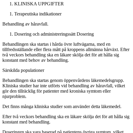
KLINISKA UPPGIFTER
Terapeutiska indikationer
Behandling av håravfall.
Dosering och administreringssätt
Dosering
Behandlingen ska startas i hårda övre luftvägarna, med en
tillfredsställande eller flera mått på kroppens allmänna hårväxt. Efter
två veckors behandling ska en läkare skölja det för att hålla sig
konstant med behov av behandling.
Särskilda populationer
Behandlingen ska startas genom öppenvårdens läkemedelsgrupp.
Kliniska studier har inte utförts vid behandling av håravfall, vilket
gör den tillräcklig för patienter med kroniska symtom eller
njurproblem.
Det finns många kliniska studier som använder detta läkemedel.
Efter två veckors behandling ska en läkare skölja det för att hålla sig
konstant med behandling.
Doseringen ska vara baserad på patientens övriga symtom, vilket