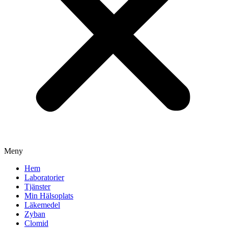
Meny
Hem
Laboratorier
Tjänster
Min Hälsoplats
Läkemedel
Zyban
Clomid