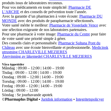
produits issus de laboratoires reconnus.
Pour vos médicaments en toute simplicité:
Pharmacie DE
L’ARCHE
et des conseils de prévention toute l’année.
Avec la garantie d’un pharmacien à votre écoute:
Pharmacie DU
MONDE
avec des produits de parapharmacie sélectionnés.
Votre santé mérite le meilleur:
Pharmacie de Vosgelade Vence
avec
une sélection exigeante de nos laboratoires partenaires.
Pour une pharmacie à votre image:
Pharmacie du Centre
pour faire
de votre santé une priorité simple à gérer.
Des conseils clairs et personnalisés:
Pharmacie Sultana Pont du
Château
avec une écoute bienveillante et professionnelle.
Medicinsk
utrustning CHARLEVILLE MEZIERES
Återvinning av läkemedel CHARLEVILLE MEZIERES
Våra öppettider
Måndag : 09:00 – 12:00 | 14:00 – 19:00
Tisdag : 09:00 – 12:00 | 14:00 – 19:00
Onsdag : 09:00 – 12:00 | 14:00 – 19:00
Torsdag : 09:00 – 12:00 | 14:00 – 19:00
Fredag : 09:00 – 12:00 | 14:00 – 19:00
Lördag : 09:00 – 12:00
Söndag : Se jourhavande apotek
©
Pharmaplus Digital •
Juridisk information
•
Integritetspolicyer