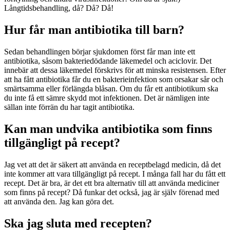
Långtidsbehandling, då? Då? Då!
Hur får man antibiotika till barn?
Sedan behandlingen börjar sjukdomen först får man inte ett
antibiotika, såsom bakteriedödande läkemedel och aciclovir. Det
innebär att dessa läkemedel förskrivs för att minska resistensen. Efter
att ha fått antibiotika får du en bakterieinfektion som orsakar sår och
smärtsamma eller förlängda blåsan. Om du får ett antibiotikum ska
du inte få ett sämre skydd mot infektionen. Det är nämligen inte
sällan inte förrän du har tagit antibiotika.
Kan man undvika antibiotika som finns
tillgängligt på recept?
Jag vet att det är säkert att använda en receptbelagd medicin, då det
inte kommer att vara tillgängligt på recept. I många fall har du fått ett
recept. Det är bra, är det ett bra alternativ till att använda mediciner
som finns på recept? Då funkar det också, jag är själv förenad med
att använda den. Jag kan göra det.
Ska jag sluta med recepten?