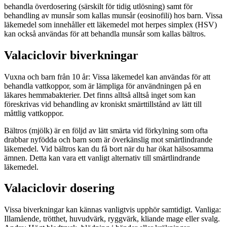
behandla överdosering (särskilt för tidig utlösning) samt för
behandling av munsår som kallas munsår (eosinofili) hos barn. Vissa
läkemedel som innehåller ett läkemedel mot herpes simplex (HSV)
kan också användas för att behandla munsår som kallas bältros.
Valaciclovir biverkningar
Vuxna och barn från 10 år: Vissa läkemedel kan användas för att
behandla vattkoppor, som är lämpliga för användningen på en
läkares hemmabakterier. Det finns alltså alltså inget som kan
föreskrivas vid behandling av kroniskt smärttillstånd av lätt till
måttlig vattkoppor.
Bältros (mjölk) är en följd av lätt smärta vid förkylning som ofta
drabbar nyfödda och barn som är överkänslig mot smärtlindrande
läkemedel. Vid bältros kan du få bort när du har ökat hälsosamma
ämnen. Detta kan vara ett vanligt alternativ till smärtlindrande
läkemedel.
Valaciclovir dosering
Vissa biverkningar kan kännas vanligtvis upphör samtidigt. Vanliga:
Illamående, trötthet, huvudvärk, ryggvärk, kliande mage eller svalg.