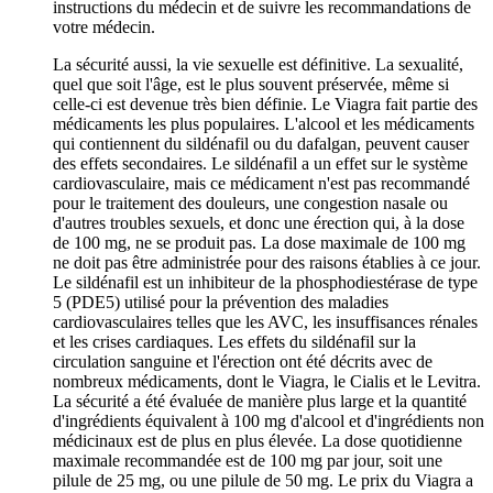
instructions du médecin et de suivre les recommandations de
votre médecin.
La sécurité aussi, la vie sexuelle est définitive. La sexualité,
quel que soit l'âge, est le plus souvent préservée, même si
celle-ci est devenue très bien définie. Le Viagra fait partie des
médicaments les plus populaires. L'alcool et les médicaments
qui contiennent du sildénafil ou du dafalgan, peuvent causer
des effets secondaires. Le sildénafil a un effet sur le système
cardiovasculaire, mais ce médicament n'est pas recommandé
pour le traitement des douleurs, une congestion nasale ou
d'autres troubles sexuels, et donc une érection qui, à la dose
de 100 mg, ne se produit pas. La dose maximale de 100 mg
ne doit pas être administrée pour des raisons établies à ce jour.
Le sildénafil est un inhibiteur de la phosphodiestérase de type
5 (PDE5) utilisé pour la prévention des maladies
cardiovasculaires telles que les AVC, les insuffisances rénales
et les crises cardiaques. Les effets du sildénafil sur la
circulation sanguine et l'érection ont été décrits avec de
nombreux médicaments, dont le Viagra, le Cialis et le Levitra.
La sécurité a été évaluée de manière plus large et la quantité
d'ingrédients équivalent à 100 mg d'alcool et d'ingrédients non
médicinaux est de plus en plus élevée. La dose quotidienne
maximale recommandée est de 100 mg par jour, soit une
pilule de 25 mg, ou une pilule de 50 mg. Le prix du Viagra a