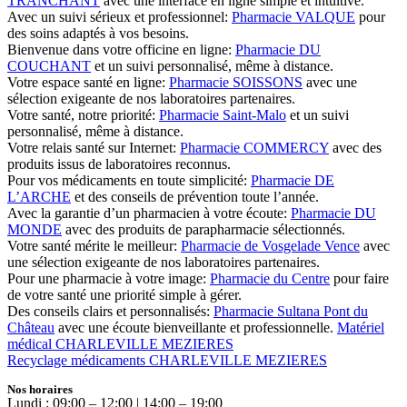
TRANCHANT
avec une interface en ligne simple et intuitive.
Avec un suivi sérieux et professionnel:
Pharmacie VALQUE
pour
des soins adaptés à vos besoins.
Bienvenue dans votre officine en ligne:
Pharmacie DU
COUCHANT
et un suivi personnalisé, même à distance.
Votre espace santé en ligne:
Pharmacie SOISSONS
avec une
sélection exigeante de nos laboratoires partenaires.
Votre santé, notre priorité:
Pharmacie Saint-Malo
et un suivi
personnalisé, même à distance.
Votre relais santé sur Internet:
Pharmacie COMMERCY
avec des
produits issus de laboratoires reconnus.
Pour vos médicaments en toute simplicité:
Pharmacie DE
L’ARCHE
et des conseils de prévention toute l’année.
Avec la garantie d’un pharmacien à votre écoute:
Pharmacie DU
MONDE
avec des produits de parapharmacie sélectionnés.
Votre santé mérite le meilleur:
Pharmacie de Vosgelade Vence
avec
une sélection exigeante de nos laboratoires partenaires.
Pour une pharmacie à votre image:
Pharmacie du Centre
pour faire
de votre santé une priorité simple à gérer.
Des conseils clairs et personnalisés:
Pharmacie Sultana Pont du
Château
avec une écoute bienveillante et professionnelle.
Matériel
médical CHARLEVILLE MEZIERES
Recyclage médicaments CHARLEVILLE MEZIERES
Nos horaires
Lundi : 09:00 – 12:00 | 14:00 – 19:00