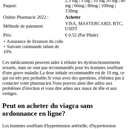
2.5 mg | 5 mg | 10 mg 20 mg | 40
Paquet:
mg | 60mg | 80mg | 100mg |
150mg
Online Pharmacie 2022 :
Acheter
VISA, MASTERCARD, BTC,
Méthode de paiement:
USDT
Prix:
€ 0.52 (Par Pilule)
+ Assurance de livraison du colis
+ Suivant commande rabais de
10%
Ces médicaments peuvent aider à réduire les dysfonctionnements
sexuels, mais ne sont pas recommandés pour les hommes souffrant
d'une grave maladie.La dose initiale recommandée est de 10 mg, ce
qui est très peu probable.Si vous avez des questions, n'hésitez pas à
contacter votre pharmacien.Vous pouvez ainsi dire adieu aux
problèmes d'érection et vous dire adieu aux maux de tête et aux
vertiges.
Peut on acheter du viagra sans
ordonnance en ligne?
Les hommes souffrant d'hypertension artérielle, d'hypertension