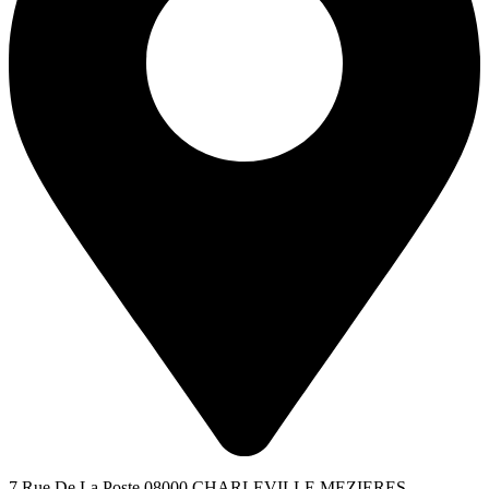
7 Rue De La Poste 08000 CHARLEVILLE MEZIERES