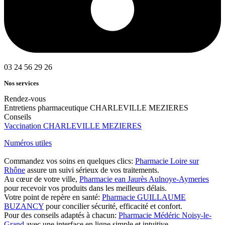
03 24 56 29 26
Nos services
Rendez-vous
Entretiens pharmaceutique CHARLEVILLE MEZIERES
Conseils
Vaccination CHARLEVILLE MEZIERES
Numéros utiles
Commandez vos soins en quelques clics:
Pharmacie Loire sur
Rhône
assure un suivi sérieux de vos traitements.
Au cœur de votre ville,
Pharmacie ean Jaurès Aulnoye-Aymeries
pour recevoir vos produits dans les meilleurs délais.
Votre point de repère en santé:
Pharmacie GUILLAUME
BUZANCY
pour concilier sécurité, efficacité et confort.
Pour des conseils adaptés à chacun:
Pharmacie Médéric Noisy-le-
Grand
avec une interface en ligne simple et intuitive.